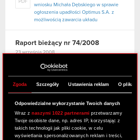
PDF
wniosku Michała Dębskiego w sprawie
ogłoszenia upadłości Optimus S.A. z
możliwością zawarcia układu
Raport bieżący nr 74/2008
23 września 2008
Akcjonariusze posiadający co najmniej
PDF
5% głosów na Nadzwyczajnym Walnym
Zgromadzeniu OPTIMUS S.A. w dniu 19
Zgoda
Szczegóły
Ustawienia reklam
O plikach
września 2008 roku.
Odpowiedzialne wykorzystanie Twoich danych
Raport bieżący nr 73/2008
Wraz z
naszymi 1022 partnerami
przetwarzamy
22 września 2008
Twoje osobiste dane, np. adres IP, korzystając z
takich technologii jak pliki cookie, w celu
Uchwały podjęte na Nadzwyczajnym
PDF
wyświetlania spersonalizowanych reklam i treści,
Walnym Zgromadzeniu Akcjonariuszy w