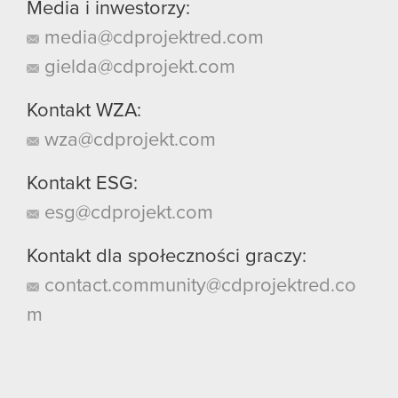
Media i inwestorzy:
media@cdprojektred.com
gielda@cdprojekt.com
Kontakt WZA:
wza@cdprojekt.com
Kontakt ESG:
esg@cdprojekt.com
Kontakt dla społeczności graczy:
contact.community@cdprojektred.co
m