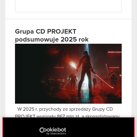
Grupa CD PROJEKT
podsumowuje 2025 rok
W 2025 r. przychody ze sprzedaży Grupy CD
PROJEKT wyniosły 867 mln zł, a skonsolidowany
zysk netto osiągnął poziom 595 mln…
Czytaj dalej