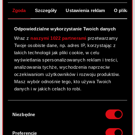
Wyniki za 2025 r.
Zgoda
Szczegóły
Ustawienia reklam
O plikach
W 2025 r. przychody ze sprzedaży Grupy CD
PROJEKT wyniosły 867 mln zł, a skonsolidowany
Odpowiedzialne wykorzystanie Twoich danych
zysk netto osiągnął poziom 595 mln zł….
Czytaj
Wraz z
naszymi 1022 partnerami
przetwarzamy
dalej
Twoje osobiste dane, np. adres IP, korzystając z
takich technologii jak pliki cookie, w celu
Skonsolidowane sprawozdanie
PDF
wyświetlania spersonalizowanych reklam i treści,
finansowe Grupy CD PROJEKT za 2025 r.
analizowania tychże, wychodzenia naprzeciw
Jednostkowe sprawozdanie finansowe
PDF
oczekiwaniom użytkowników i rozwoju produktów.
CD PROJEKT za 2025 r.
Masz wybór odnośnie tego, kto używa Twoich
Sprawozdanie Zarządu z działalności
danych i w jakich celach to robi.
PDF
Grupy CD PROJEKT za 2025 r.
Jeśli wyrazisz na to zgodę, chcielibyśmy również:
Prezentacja Grupy CD PROJEKT – wyniki
PDF
Wybór
FY 2025 [EN]
Gromadzić dane dotyczące Twojej
Niezbędne
zgody
lokalizacji geograficznej z dokładnością nawet
Transkrypt audio webcastu Grupy CD
PDF
do kilku metrów
PROJEKT - wyniki FY 2025
Identyfikować Twoje urządzenie, aktywnie
Preferencje