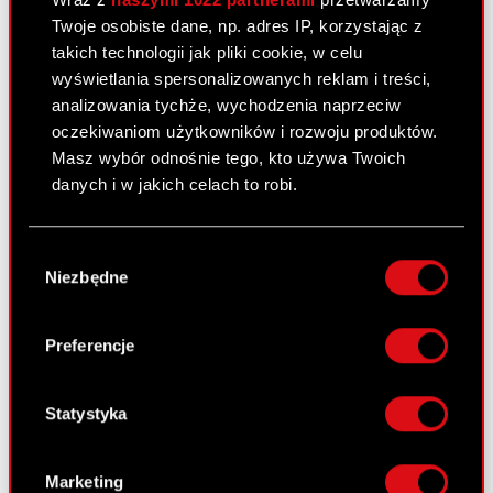
Twoje osobiste dane, np. adres IP, korzystając z
Zobacz również:
takich technologii jak pliki cookie, w celu
wyświetlania spersonalizowanych reklam i treści,
28
analizowania tychże, wychodzenia naprzeciw
MAJ
oczekiwaniom użytkowników i rozwoju produktów.
Masz wybór odnośnie tego, kto używa Twoich
danych i w jakich celach to robi.
Jeśli wyrazisz na to zgodę, chcielibyśmy również:
CD PROJEKT podsumowuje I
Wybór
Gromadzić dane dotyczące Twojej
Niezbędne
zgody
kwartał 2026 roku
lokalizacji geograficznej z dokładnością nawet
do kilku metrów
Identyfikować Twoje urządzenie, aktywnie
Preferencje
27
analizując charakteryzującego je zbiory
MAJ
danych (fingerprinting, czyli wirtualny odcisk
palca)
Statystyka
Dowiedz się więcej odnośnie tego, jak Twoje
osobiste dane są przetwarzane oraz ustaw własne
Pieśni przeszłości trzecim
Marketing