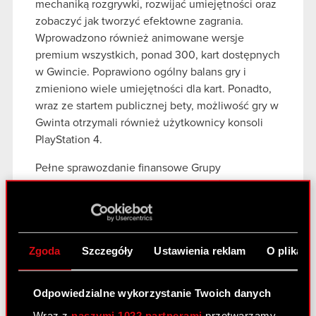
mechaniką rozgrywki, rozwijać umiejętności oraz
zobaczyć jak tworzyć efektowne zagrania.
Wprowadzono również animowane wersje
premium wszystkich, ponad 300, kart dostępnych
w Gwincie. Poprawiono ogólny balans gry i
zmieniono wiele umiejętności dla kart. Ponadto,
wraz ze startem publicznej bety, możliwość gry w
Gwinta otrzymali również użytkownicy konsoli
PlayStation 4.
Pełne sprawozdanie finansowe Grupy
Kapitałowej CD PROJEKT wraz z omówieniem
wyników znajduje się na stronie internetowej
Spółki:
www.cdprojekt.com
Zgoda
Szczegóły
Ustawienia reklam
O plikach
Odpowiedzialne wykorzystanie Twoich danych
Wraz z
naszymi 1022 partnerami
przetwarzamy