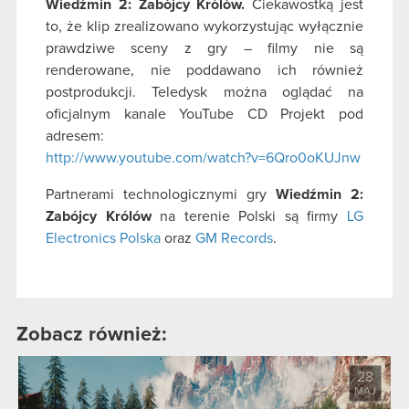
Wiedźmin 2: Zabójcy Królów.
Ciekawostką jest
to, że klip zrealizowano wykorzystując wyłącznie
prawdziwe sceny z gry – filmy nie są
renderowane, nie poddawano ich również
postprodukcji. Teledysk można oglądać na
oficjalnym kanale YouTube CD Projekt pod
adresem:
http://www.youtube.com/watch?v=6Qro0oKUJnw
Partnerami technologicznymi gry
Wiedźmin 2:
Zabójcy Królów
na terenie Polski są firmy
LG
Electronics Polska
oraz
GM Records
.
Zobacz również:
28
MAJ