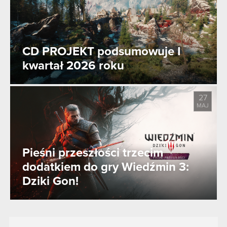
CD PROJEKT podsumowuje I
kwartał 2026 roku
27
MAJ
Pieśni przeszłości trzecim
dodatkiem do gry Wiedźmin 3:
Dziki Gon!