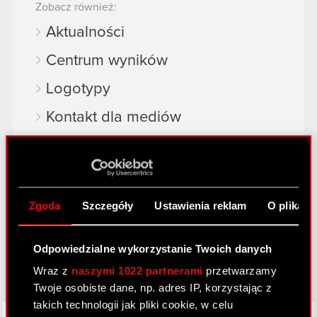
Zobacz również:
Aktualności
Centrum wyników
Logotypy
Kontakt dla mediów
Dowiedz się więcej:
thewitcher.com
Zgoda
Szczegóły
Ustawienia reklam
O plikach
cyberpunk.net
gear.cdprojektred.com
Odpowiedzialne wykorzystanie Twoich danych
Wraz z
naszymi 1022 partnerami
przetwarzamy
Twoje osobiste dane, np. adres IP, korzystając z
takich technologii jak pliki cookie, w celu
LinkedIn