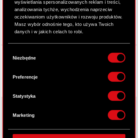
wyświetlania spersonalizowanych reklam i treści,
analizowania tychże, wychodzenia naprzeciw
oczekiwaniom użytkowników i rozwoju produktów.
Masz wybór odnośnie tego, kto używa Twoich
danych i w jakich celach to robi.
Jeśli wyrazisz na to zgodę, chcielibyśmy również:
Facebook
Wybór
Gromadzić dane dotyczące Twojej
Niezbędne
zgody
lokalizacji geograficznej z dokładnością nawet
do kilku metrów
Identyfikować Twoje urządzenie, aktywnie
Preferencje
analizując charakteryzującego je zbiory
danych (fingerprinting, czyli wirtualny odcisk
palca)
Statystyka
Dowiedz się więcej odnośnie tego, jak Twoje
osobiste dane są przetwarzane oraz ustaw własne
Marketing
preferencje w
sekcji szczegółów
. W Deklaracji
O CD PROJEKT
plików cookie możesz zmienić lub wycofać swoją
zgodę w dowolnej chwili.
Grupa Kapitałowa