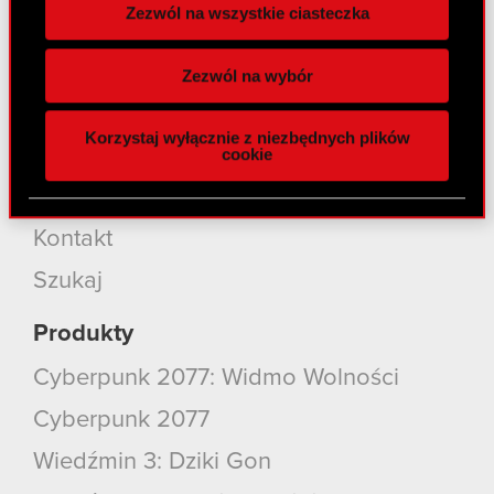
Zezwól na wszystkie ciasteczka
Nasz biznes
Wykorzystujemy pliki cookie do
spersonalizowania treści i reklam, aby oferować
Inwestorzy
Zezwól na wybór
funkcje społecznościowe i analizować ruch w
Zrównoważony rozwój
naszej witrynie. Informacje o tym, jak korzystasz
Korzystaj wyłącznie z niezbędnych plików
z naszej witryny, udostępniamy partnerom
Media
cookie
społecznościowym, reklamowym i analitycznym.
Partnerzy mogą połączyć te informacje z innymi
Kariera
danymi otrzymanymi od Ciebie lub uzyskanymi
Kontakt
podczas korzystania z ich usług. Kontynuując
korzystanie z naszej witryny, zgadasz się na
Szukaj
używanie plików cookie.
Produkty
Cyberpunk 2077: Widmo Wolności
Cyberpunk 2077
Wiedźmin 3: Dziki Gon