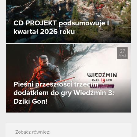
CD PROJEKT podsumowuje I
kwartał 2026 roku
27
MAJ
Pieśni przeszłości trzecim
dodatkiem do gry Wiedźmin 3:
Dziki Gon!
Zobacz również: