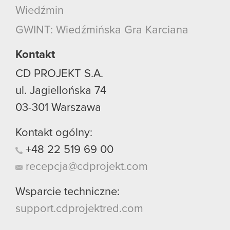
korzystanie z naszej witryny, zgadasz się na
Wiedźmin
używanie plików cookie.
GWINT: Wiedźmińska Gra Karciana
Kontakt
CD PROJEKT S.A.
ul. Jagiellońska 74
03-301
Warszawa
Kontakt ogólny:
+48
22
519
69
00
recepcja@cdprojekt.com
Wsparcie techniczne:
support.cdprojektred.com