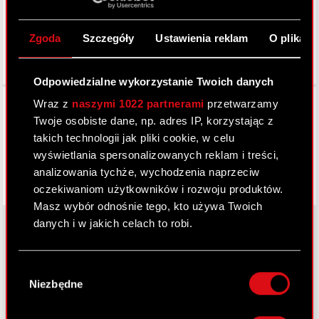
Zgoda
Szczegóły
Ustawienia reklam
O plikach
Odpowiedzialne wykorzystanie Twoich danych
Facebook
Wraz z
naszymi 1022 partnerami
przetwarzamy
Twoje osobiste dane, np. adres IP, korzystając z
takich technologii jak pliki cookie, w celu
wyświetlania spersonalizowanych reklam i treści,
analizowania tychże, wychodzenia naprzeciw
oczekiwaniom użytkowników i rozwoju produktów.
Masz wybór odnośnie tego, kto używa Twoich
danych i w jakich celach to robi.
Jeśli wyrazisz na to zgodę, chcielibyśmy również:
O CD PROJEKT
Wybór
Gromadzić dane dotyczące Twojej
Niezbędne
zgody
Grupa Kapitałowa
lokalizacji geograficznej z dokładnością nawet
do kilku metrów