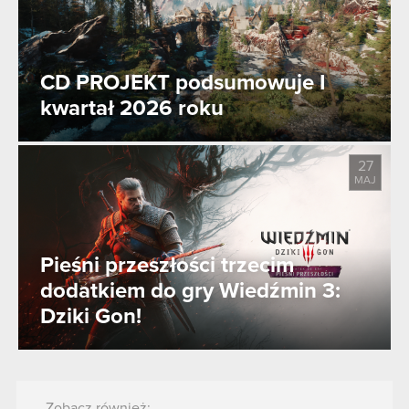
CD PROJEKT podsumowuje I
kwartał 2026 roku
27
MAJ
Pieśni przeszłości trzecim
dodatkiem do gry Wiedźmin 3:
Dziki Gon!
Zobacz również: