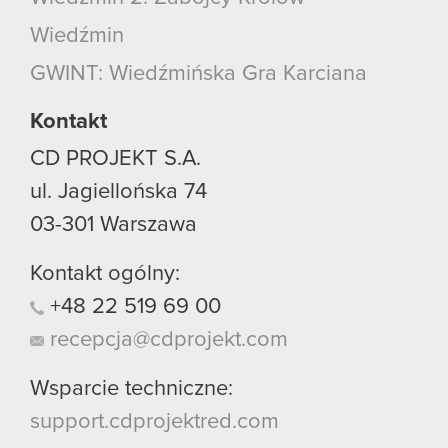
korzystanie z naszej witryny, zgadasz się na
Wiedźmin
używanie plików cookie.
GWINT: Wiedźmińska Gra Karciana
Kontakt
CD PROJEKT S.A.
ul. Jagiellońska 74
03-301
Warszawa
Kontakt ogólny:
+48
22
519
69
00
recepcja@cdprojekt.com
Wsparcie techniczne:
support.cdprojektred.com