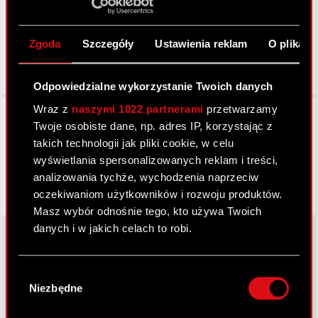
Zgoda
Szczegóły
Ustawienia reklam
O plikach
Odpowiedzialne wykorzystanie Twoich danych
Wraz z
naszymi 1022 partnerami
przetwarzamy
Facebook
Twoje osobiste dane, np. adres IP, korzystając z
takich technologii jak pliki cookie, w celu
wyświetlania spersonalizowanych reklam i treści,
analizowania tychże, wychodzenia naprzeciw
oczekiwaniom użytkowników i rozwoju produktów.
Masz wybór odnośnie tego, kto używa Twoich
danych i w jakich celach to robi.
Jeśli wyrazisz na to zgodę, chcielibyśmy również:
O CD PROJEKT
Wybór
Gromadzić dane dotyczące Twojej
Niezbędne
zgody
lokalizacji geograficznej z dokładnością nawet
Grupa Kapitałowa
do kilku metrów