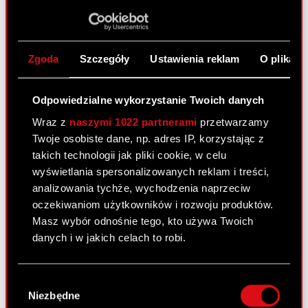
Zobacz również:
Aktualności
Zgoda
Szczegóły
Ustawienia reklam
O plikach
Centrum wyników
Odpowiedzialne wykorzystanie Twoich danych
Logotypy
Wraz z
naszymi 1022 partnerami
przetwarzamy
Kontakt dla mediów
Twoje osobiste dane, np. adres IP, korzystając z
takich technologii jak pliki cookie, w celu
wyświetlania spersonalizowanych reklam i treści,
analizowania tychże, wychodzenia naprzeciw
Dowiedz się więcej:
oczekiwaniom użytkowników i rozwoju produktów.
thewitcher.com
Masz wybór odnośnie tego, kto używa Twoich
danych i w jakich celach to robi.
cyberpunk.net
gear.cdprojektred.com
Jeśli wyrazisz na to zgodę, chcielibyśmy również:
Wybór
Gromadzić dane dotyczące Twojej
Niezbędne
zgody
lokalizacji geograficznej z dokładnością nawet