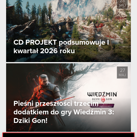
28
MAJ
CD PROJEKT podsumowuje I
kwartał 2026 roku
27
MAJ
Pieśni przeszłości trzecim
dodatkiem do gry Wiedźmin 3:
Dziki Gon!