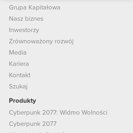
podczas korzystania z ich usług. Kontynuując
Grupa Kapitałowa
korzystanie z naszej witryny, zgadasz się na
Nasz biznes
używanie plików cookie.
Inwestorzy
Zrównoważony rozwój
Media
Kariera
Kontakt
Szukaj
Produkty
Cyberpunk 2077: Widmo Wolności
Cyberpunk 2077