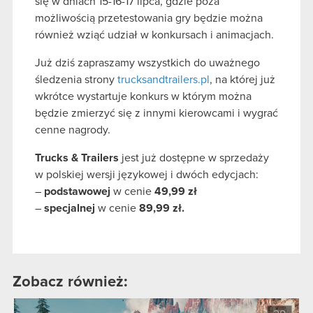
się w dniach 15-16-17 lipca, gdzie poza
możliwością przetestowania gry będzie można
również wziąć udział w konkursach i animacjach.
Już dziś zapraszamy wszystkich do uważnego
śledzenia strony
trucksandtrailers.pl
, na której już
wkrótce wystartuje konkurs w którym można
będzie zmierzyć się z innymi kierowcami i wygrać
cenne nagrody.
Trucks & Trailers
jest już dostępne w sprzedaży
w polskiej wersji językowej i dwóch edycjach:
–
podstawowej
w cenie
49,99 zł
–
specjalnej
w cenie
89,99 zł.
Zobacz również: