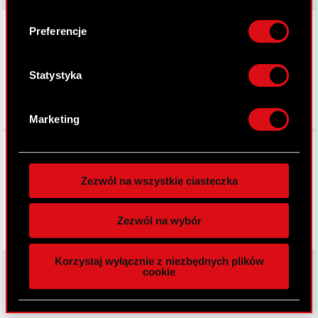
do kilku metrów
LinkedIn
Identyfikować Twoje urządzenie, aktywnie
Preferencje
analizując charakteryzującego je zbiory
danych (fingerprinting, czyli wirtualny odcisk
palca)
Statystyka
Dowiedz się więcej odnośnie tego, jak Twoje
osobiste dane są przetwarzane oraz ustaw własne
Marketing
preferencje w
sekcji szczegółów
. W Deklaracji
Facebook
plików cookie możesz zmienić lub wycofać swoją
zgodę w dowolnej chwili.
Zezwól na wszystkie ciasteczka
Wykorzystujemy pliki cookie do
spersonalizowania treści i reklam, aby oferować
Zezwól na wybór
funkcje społecznościowe i analizować ruch w
naszej witrynie. Informacje o tym, jak korzystasz
Korzystaj wyłącznie z niezbędnych plików
z naszej witryny, udostępniamy partnerom
cookie
społecznościowym, reklamowym i analitycznym.
Partnerzy mogą połączyć te informacje z innymi
O CD PROJEKT
danymi otrzymanymi od Ciebie lub uzyskanymi