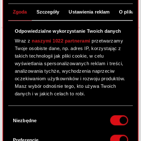
Zgoda
Szczegóły
Ustawienia reklam
O plikach
Odpowiedzialne wykorzystanie Twoich danych
Facebook
Wraz z
naszymi 1022 partnerami
przetwarzamy
Twoje osobiste dane, np. adres IP, korzystając z
takich technologii jak pliki cookie, w celu
wyświetlania spersonalizowanych reklam i treści,
analizowania tychże, wychodzenia naprzeciw
oczekiwaniom użytkowników i rozwoju produktów.
Masz wybór odnośnie tego, kto używa Twoich
danych i w jakich celach to robi.
O CD PROJEKT
Jeśli wyrazisz na to zgodę, chcielibyśmy również:
Wybór
Gromadzić dane dotyczące Twojej
Grupa Kapitałowa
Niezbędne
zgody
lokalizacji geograficznej z dokładnością nawet
Nasz biznes
do kilku metrów
Identyfikować Twoje urządzenie, aktywnie
Preferencje