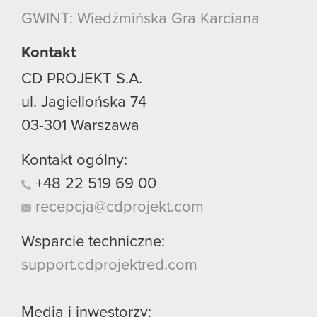
używanie plików cookie.
GWINT: Wiedźmińska Gra Karciana
Kontakt
CD PROJEKT S.A.
ul. Jagiellońska 74
03-301
Warszawa
Kontakt ogólny:
+48
22
519
69
00
recepcja@cdprojekt.com
Wsparcie techniczne:
support.cdprojektred.com
Media i inwestorzy: