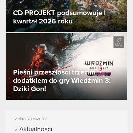
CD PROJEKT podsumowuje I
kwartał 2026 roku
27
MAJ
Pieśni przeszłości trzecim
dodatkiem do gry Wiedźmin 3:
Dziki Gon!
Zobacz również:
Aktualności