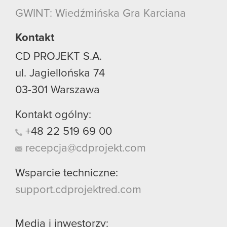
używanie plików cookie.
GWINT: Wiedźmińska Gra Karciana
Kontakt
CD PROJEKT S.A.
ul. Jagiellońska 74
03-301
Warszawa
Kontakt ogólny:
+48
22
519
69
00
recepcja@cdprojekt.com
Wsparcie techniczne:
support.cdprojektred.com
Media i inwestorzy: