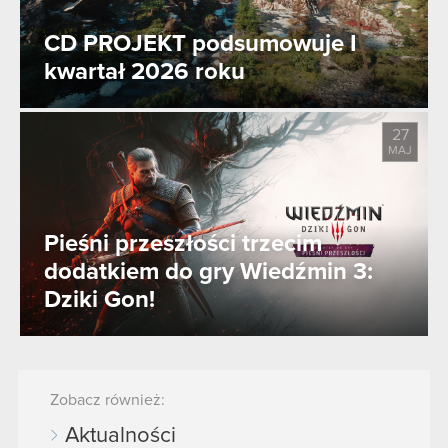
CD PROJEKT podsumowuje I
kwartał 2026 roku
27
MAJ
Pieśni przeszłości trzecim
dodatkiem do gry Wiedźmin 3:
Dziki Gon!
Zobacz również:
Aktualności