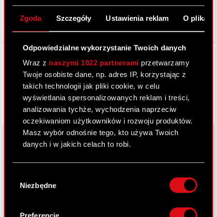
Zgoda
Szczegóły
Ustawienia reklam
O plikach
Odpowiedzialne wykorzystanie Twoich danych
Facebook
Wraz z
naszymi 1022 partnerami
przetwarzamy
Twoje osobiste dane, np. adres IP, korzystając z
takich technologii jak pliki cookie, w celu
wyświetlania spersonalizowanych reklam i treści,
analizowania tychże, wychodzenia naprzeciw
oczekiwaniom użytkowników i rozwoju produktów.
Masz wybór odnośnie tego, kto używa Twoich
danych i w jakich celach to robi.
O CD PROJEKT
Jeśli wyrazisz na to zgodę, chcielibyśmy również:
Wybór
Gromadzić dane dotyczące Twojej
Grupa Kapitałowa
Niezbędne
zgody
lokalizacji geograficznej z dokładnością nawet
Nasz biznes
do kilku metrów
Identyfikować Twoje urządzenie, aktywnie
Preferencje