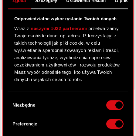
Zgoda
Szczegóły
Ustawienia reklam
O plikach
Kontakt dla mediów
Odpowiedzialne wykorzystanie Twoich danych
Wraz z
naszymi 1022 partnerami
przetwarzamy
Dowiedz się więcej:
Twoje osobiste dane, np. adres IP, korzystając z
thewitcher.com
takich technologii jak pliki cookie, w celu
wyświetlania spersonalizowanych reklam i treści,
cyberpunk.net
analizowania tychże, wychodzenia naprzeciw
oczekiwaniom użytkowników i rozwoju produktów.
gear.cdprojektred.com
Masz wybór odnośnie tego, kto używa Twoich
danych i w jakich celach to robi.
Jeśli wyrazisz na to zgodę, chcielibyśmy również:
LinkedIn
Wybór
Gromadzić dane dotyczące Twojej
Niezbędne
zgody
lokalizacji geograficznej z dokładnością nawet
do kilku metrów
Identyfikować Twoje urządzenie, aktywnie
Preferencje
analizując charakteryzującego je zbiory
danych (fingerprinting, czyli wirtualny odcisk