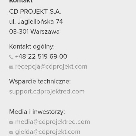
Kontakt
CD PROJEKT S.A.
ul. Jagiellońska 74
03-301
Warszawa
Kontakt ogólny:
+48
22
519
69
00
recepcja@cdprojekt.com
Wsparcie techniczne:
support.cdprojektred.com
Media i inwestorzy:
media@cdprojektred.com
gielda@cdprojekt.com