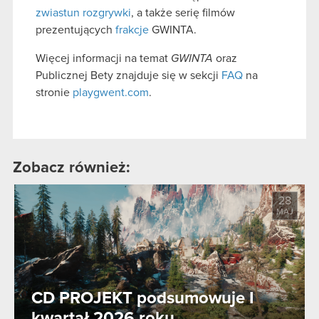
zwiastun rozgrywki
, a także serię filmów
prezentujących
frakcje
GWINTA.
Więcej informacji na temat
GWINTA
oraz
Publicznej Bety znajduje się w sekcji
FAQ
na
stronie
playgwent.com
.
Zobacz również:
28
MAJ
CD PROJEKT podsumowuje I
kwartał 2026 roku