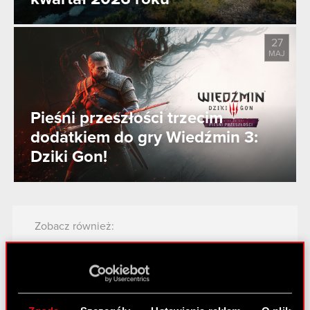
27
MAJ
Pieśni przeszłości trzecim
dodatkiem do gry Wiedźmin 3:
Dziki Gon!
Zobacz również:
Aktualności
Centrum wyników
Logotypy