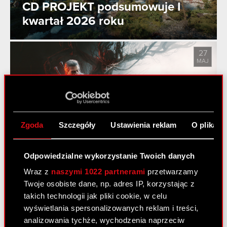
CD PROJEKT podsumowuje I
kwartał 2026 roku
27
MAJ
Pieśni przeszłości trzecim
dodatkiem do gry Wiedźmin 3:
Zgoda
Szczegóły
Ustawienia reklam
O plikach
Dziki Gon!
Odpowiedzialne wykorzystanie Twoich danych
Wraz z
naszymi 1022 partnerami
przetwarzamy
Twoje osobiste dane, np. adres IP, korzystając z
Zobacz również:
takich technologii jak pliki cookie, w celu
Aktualności
wyświetlania spersonalizowanych reklam i treści,
analizowania tychże, wychodzenia naprzeciw
Centrum wyników