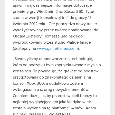
ujawnił najważniejsze informacje dotyczące
premiery gry Wiedźmin 2 na Xboxa 360. Tytuł
studia w wersji konsolowej trafi do graczy 17
kwietnia 2012 roku. Grę poprzedza nowy trailer
wyreżyserowany przez twórcę nominowanej do
Oscara „Katedry” Tomasza Bagińskiego i
wyprodukowany przez studio Platige Image
(dostępny na
www.gametrailers.com
).
„Stworzyliśmy ultranowoczesną technologię,
która od początku była zaprojektowana z myślą o
konsolach. To powoduje, że gra jest od podstaw
przygotowana do znakomitego działania na
konsoli Xbox 360, a dodatkowo została
wzbogacona o szereg nowych elementów.
Zdaniem dużej liczby przedstawicieli branży to
najlepiej wyglądająca gra jaka kiedykolwiek
została wydana na tę platformę” – mówi Adam
Kiciński, prezes CD Projekt RED.