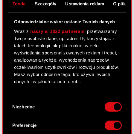
Zgoda
Szczegóły
Ustawienia reklam
O plikach
kwartał 2026 roku
Odpowiedzialne wykorzystanie Twoich danych
27
MAJ
Wraz z
naszymi 1022 partnerami
przetwarzamy
Twoje osobiste dane, np. adres IP, korzystając z
takich technologii jak pliki cookie, w celu
wyświetlania spersonalizowanych reklam i treści,
Pieśni przeszłości trzecim
analizowania tychże, wychodzenia naprzeciw
dodatkiem do gry Wiedźmin 3:
oczekiwaniom użytkowników i rozwoju produktów.
Dziki Gon!
Masz wybór odnośnie tego, kto używa Twoich
danych i w jakich celach to robi.
Jeśli wyrazisz na to zgodę, chcielibyśmy również:
Wybór
Gromadzić dane dotyczące Twojej
Zobacz również:
Niezbędne
zgody
lokalizacji geograficznej z dokładnością nawet
Aktualności
do kilku metrów
Identyfikować Twoje urządzenie, aktywnie
Preferencje
Centrum wyników
analizując charakteryzującego je zbiory