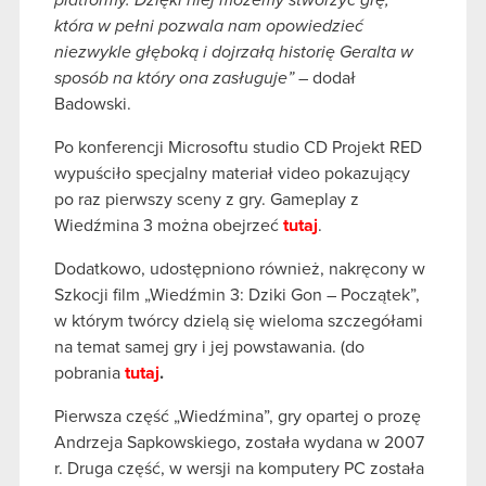
platformy. Dzięki niej możemy stworzyć grę,
która w pełni pozwala nam opowiedzieć
niezwykle głęboką i dojrzałą historię Geralta w
sposób na który ona zasługuje”
– dodał
Badowski.
Po konferencji Microsoftu studio CD Projekt RED
wypuściło specjalny materiał video pokazujący
po raz pierwszy sceny z gry. Gameplay z
Wiedźmina 3 można obejrzeć
tutaj
.
Dodatkowo, udostępniono również, nakręcony w
Szkocji film „Wiedźmin 3: Dziki Gon – Początek”,
w którym twórcy dzielą się wieloma szczegółami
na temat samej gry i jej powstawania. (do
pobrania
tutaj
.
Pierwsza część „Wiedźmina”, gry opartej o prozę
Andrzeja Sapkowskiego, została wydana w 2007
r. Druga część, w wersji na komputery PC została