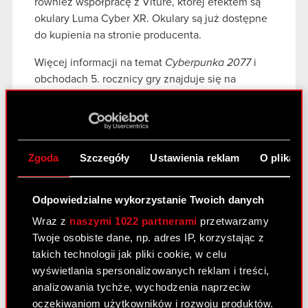
również współpracę z Viture, której efektem są
okulary Luma Cyber XR. Okulary są już dostępne
do kupienia na stronie producenta.
Więcej informacji na temat
Cyberpunka 2077
i
obchodach 5. rocznicy gry znajduje się na
oficjalnej
stronie gry
,
Facebooku
i
X
.
Zgoda
Szczegóły
Ustawienia reklam
O plikach
Zobacz również:
Odpowiedzialne wykorzystanie Twoich danych
28
MAJ
Wraz z
naszymi 1022 partnerami
przetwarzamy
Twoje osobiste dane, np. adres IP, korzystając z
takich technologii jak pliki cookie, w celu
wyświetlania spersonalizowanych reklam i treści,
analizowania tychże, wychodzenia naprzeciw
CD PROJEKT podsumowuje I
oczekiwaniom użytkowników i rozwoju produktów.