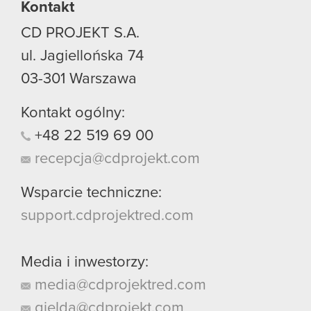
Kontakt
CD PROJEKT S.A.
ul. Jagiellońska 74
03-301
Warszawa
Kontakt ogólny:
+48
22
519
69
00
recepcja@cdprojekt.com
Wsparcie techniczne:
support.cdprojektred.com
Media i inwestorzy:
media@cdprojektred.com
gielda@cdprojekt.com