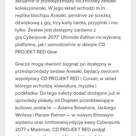
aktualnie w przedsprzedaży rocznicowy zestaw
kolekcjonerski. W jego skład wchodzi m.in.
replika biochipu Arasaki, pendrive ze ścieżką
dźwiękową z gry, trzy karty tarota, przypinki i nie
tylko. Zestaw jest dostępny zarówno z
grą
Cyberpunk 2077: Ultimate Edition
na wybraną
platformę, jak i samodzielnie w sklepie CD
PROJEKT RED Gear.
Gracze mogą również sięgnąć po dostępny w
przedsprzedaży zestaw Arasaki, będący owocem
współpracy CD PROJEKT RED i Corsair, w skład
którego wchodzą: klawiatura, myszka i
podkładka. Do tego należy dodać dostępne już w
sprzedaży plakaty od Displate przedstawiające
kultowe postacie — Adama Smashera, Jackiego
Wellesa i Panam Palmer — w nowym filmowym
wydaniu oraz limitowaną edycję kawy Cyberpunk
2077 x Madrinas. CD PROJEKT RED podjął