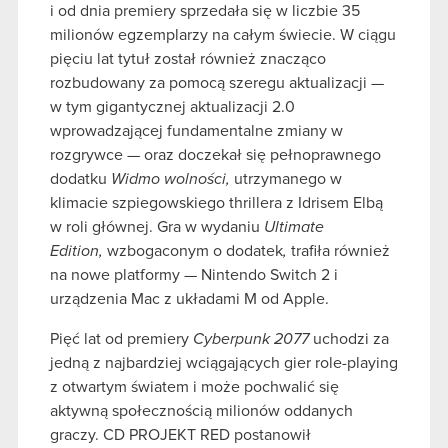
i od dnia premiery sprzedała się w liczbie 35
milionów egzemplarzy na całym świecie. W ciągu
pięciu lat tytuł został również znacząco
rozbudowany za pomocą szeregu aktualizacji —
w tym gigantycznej aktualizacji 2.0
wprowadzającej fundamentalne zmiany w
rozgrywce — oraz doczekał się pełnoprawnego
dodatku
Widmo wolności,
utrzymanego w
klimacie szpiegowskiego thrillera z Idrisem Elbą
w roli głównej. Gra w wydaniu
Ultimate
Edition,
wzbogaconym o dodatek
,
trafiła również
na nowe platformy — Nintendo Switch 2 i
urządzenia Mac z układami M od Apple.
Pięć lat od premiery
Cyberpunk 2077
uchodzi za
jedną z najbardziej wciągających gier role-playing
z otwartym światem i może pochwalić się
aktywną społecznością milionów oddanych
graczy. CD PROJEKT RED postanowił