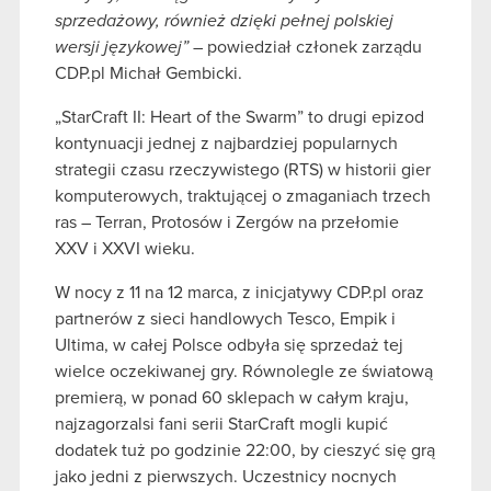
sprzedażowy, również dzięki pełnej polskiej
wersji językowej”
– powiedział członek zarządu
CDP.pl Michał Gembicki.
„StarCraft II: Heart of the Swarm” to drugi epizod
kontynuacji jednej z najbardziej popularnych
strategii czasu rzeczywistego (RTS) w historii gier
komputerowych, traktującej o zmaganiach trzech
ras – Terran, Protosów i Zergów na przełomie
XXV i XXVI wieku.
W nocy z 11 na 12 marca, z inicjatywy CDP.pl oraz
partnerów z sieci handlowych Tesco, Empik i
Ultima, w całej Polsce odbyła się sprzedaż tej
wielce oczekiwanej gry. Równolegle ze światową
premierą, w ponad 60 sklepach w całym kraju,
najzagorzalsi fani serii StarCraft mogli kupić
dodatek tuż po godzinie 22:00, by cieszyć się grą
jako jedni z pierwszych. Uczestnicy nocnych