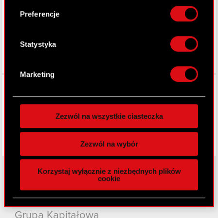
do kilku metrów
LinkedIn
Identyfikować Twoje urządzenie, aktywnie
Preferencje
analizując charakteryzującego je zbiory
danych (fingerprinting, czyli wirtualny odcisk
palca)
Statystyka
Dowiedz się więcej odnośnie tego, jak Twoje
osobiste dane są przetwarzane oraz ustaw własne
Marketing
preferencje w
sekcji szczegółów
. W Deklaracji
Facebook
plików cookie możesz zmienić lub wycofać swoją
zgodę w dowolnej chwili.
Zezwól na wszystkie ciasteczka
Wykorzystujemy pliki cookie do
spersonalizowania treści i reklam, aby oferować
Zezwól na wybór
funkcje społecznościowe i analizować ruch w
naszej witrynie. Informacje o tym, jak korzystasz
Korzystaj wyłącznie z niezbędnych plików
z naszej witryny, udostępniamy partnerom
cookie
społecznościowym, reklamowym i analitycznym.
O CD PROJEKT
Partnerzy mogą połączyć te informacje z innymi
danymi otrzymanymi od Ciebie lub uzyskanymi
Grupa Kapitałowa