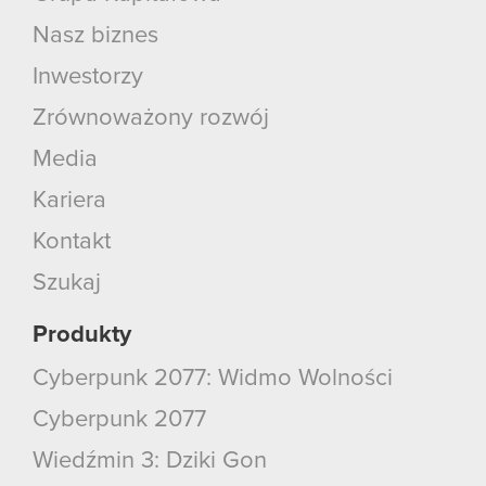
podczas korzystania z ich usług. Kontynuując
korzystanie z naszej witryny, zgadasz się na
Nasz biznes
używanie plików cookie.
Inwestorzy
Zrównoważony rozwój
Media
Kariera
Kontakt
Szukaj
Produkty
Cyberpunk 2077: Widmo Wolności
Cyberpunk 2077
Wiedźmin 3: Dziki Gon