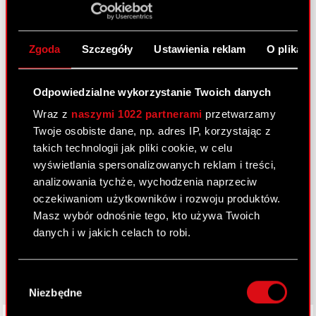
Zobacz również:
Aktualności
Zgoda
Szczegóły
Ustawienia reklam
O plikach
Centrum wyników
Logotypy
Odpowiedzialne wykorzystanie Twoich danych
Wraz z
naszymi 1022 partnerami
przetwarzamy
Kontakt dla mediów
Twoje osobiste dane, np. adres IP, korzystając z
takich technologii jak pliki cookie, w celu
wyświetlania spersonalizowanych reklam i treści,
Dowiedz się więcej:
analizowania tychże, wychodzenia naprzeciw
thewitcher.com
oczekiwaniom użytkowników i rozwoju produktów.
Masz wybór odnośnie tego, kto używa Twoich
cyberpunk.net
danych i w jakich celach to robi.
gear.cdprojektred.com
Jeśli wyrazisz na to zgodę, chcielibyśmy również:
Wybór
Gromadzić dane dotyczące Twojej
Niezbędne
zgody
lokalizacji geograficznej z dokładnością nawet