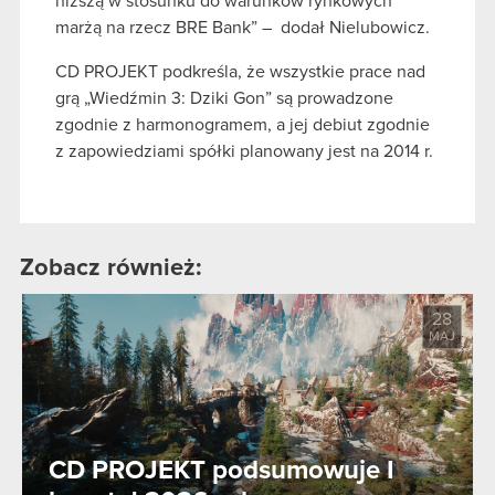
niższą w stosunku do warunków rynkowych
marżą na rzecz BRE Bank” – dodał Nielubowicz.
CD PROJEKT podkreśla, że wszystkie prace nad
grą „Wiedźmin 3: Dziki Gon” są prowadzone
zgodnie z harmonogramem, a jej debiut zgodnie
z zapowiedziami spółki planowany jest na 2014 r.
Zobacz również:
28
MAJ
CD PROJEKT podsumowuje I