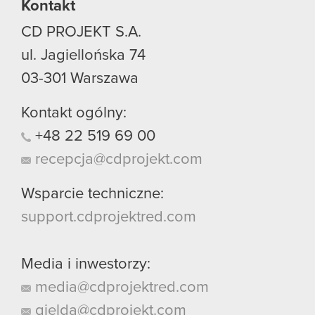
Kontakt
CD PROJEKT S.A.
ul. Jagiellońska 74
03-301
Warszawa
Kontakt ogólny:
+48
22
519
69
00
recepcja@cdprojekt.com
Wsparcie techniczne:
support.cdprojektred.com
Media i inwestorzy:
media@cdprojektred.com
gielda@cdprojekt.com