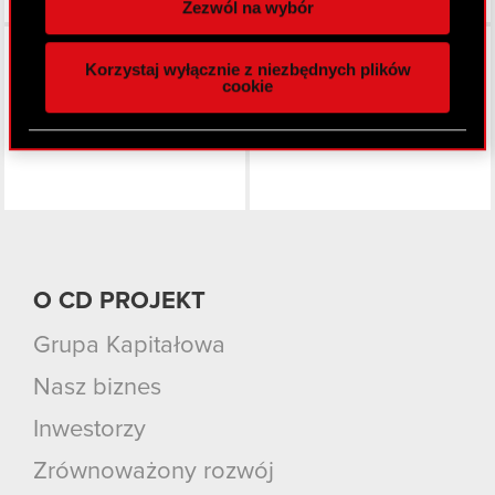
Zezwól na wybór
funkcje społecznościowe i analizować ruch w
Facebook
naszej witrynie. Informacje o tym, jak korzystasz
Korzystaj wyłącznie z niezbędnych plików
z naszej witryny, udostępniamy partnerom
cookie
społecznościowym, reklamowym i analitycznym.
Partnerzy mogą połączyć te informacje z innymi
danymi otrzymanymi od Ciebie lub uzyskanymi
podczas korzystania z ich usług. Kontynuując
korzystanie z naszej witryny, zgadasz się na
używanie plików cookie.
O CD PROJEKT
Grupa Kapitałowa
Nasz biznes
Inwestorzy
Zrównoważony rozwój