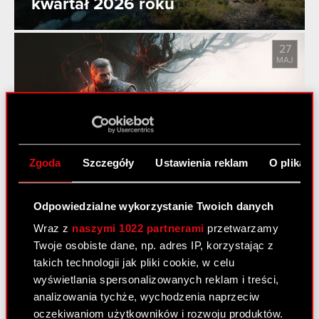
kwartał 2026 roku
27
MAJ
Pieśni przeszłości trzecim
dodatkiem do gry Wiedźmin 3:
Zgoda
Szczegóły
Ustawienia reklam
O plikach
Dziki Gon!
Odpowiedzialne wykorzystanie Twoich danych
Wraz z
naszymi 1022 partnerami
przetwarzamy
Zobacz również:
Twoje osobiste dane, np. adres IP, korzystając z
Aktualności
takich technologii jak pliki cookie, w celu
wyświetlania spersonalizowanych reklam i treści,
Centrum wyników
analizowania tychże, wychodzenia naprzeciw
oczekiwaniom użytkowników i rozwoju produktów.