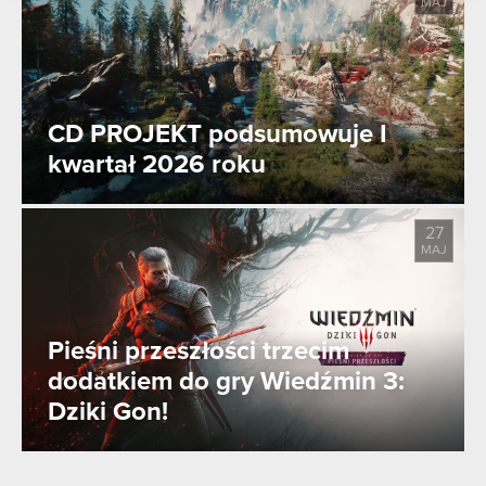
MAJ
podczas korzystania z ich usług. Kontynuując
korzystanie z naszej witryny, zgadasz się na
używanie plików cookie.
CD PROJEKT podsumowuje I
kwartał 2026 roku
27
MAJ
Pieśni przeszłości trzecim
dodatkiem do gry Wiedźmin 3:
Dziki Gon!