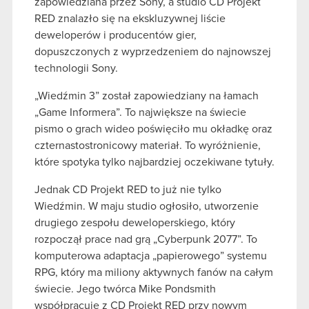
zapowiedziana przez Sony, a studio CD Projekt
RED znalazło się na ekskluzywnej liście
deweloperów i producentów gier,
dopuszczonych z wyprzedzeniem do najnowszej
technologii Sony.
„Wiedźmin 3” został zapowiedziany na łamach
„Game Informera”. To największe na świecie
pismo o grach wideo poświęciło mu okładkę oraz
czternastostronicowy materiał. To wyróżnienie,
które spotyka tylko najbardziej oczekiwane tytuły.
Jednak CD Projekt RED to już nie tylko
Wiedźmin. W maju studio ogłosiło, utworzenie
drugiego zespołu deweloperskiego, który
rozpoczął prace nad grą „Cyberpunk 2077”. To
komputerowa adaptacja „papierowego” systemu
RPG, który ma miliony aktywnych fanów na całym
świecie. Jego twórca Mike Pondsmith
współpracuje z CD Projekt RED przy nowym