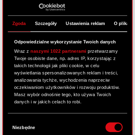
spółka podtrzymuje, że wprowadzi na rynek dwie
nowe, duże gry. Będą to „Wiedźmin 3: Dziki Gon”
oraz „Cyberpunk 2077”. Dodatkowo planowane
są jeszcze premiery dwóch „mniejszych”, ale
Zgoda
Szczegóły
Ustawienia reklam
O plikach
topowych jakościowo gier, które mają wspierać
jedną z linii produktowych. Co więcej, jeszcze w
Odpowiedzialne wykorzystanie Twoich danych
2013 r., odbędzie się premiera „dużej”
Wraz z
naszymi 1022 partnerami
przetwarzamy
niekomputerowej gry wykorzystującej markę
Twoje osobiste dane, np. adres IP, korzystając z
„Wiedźmin”. Zostanie ona wydana przez CD
takich technologii jak pliki cookie, w celu
PROJEKT na wszystkich ważnych, światowych
wyświetlania spersonalizowanych reklam i treści,
rynkach. Studio CD Projekt RED przygotowuje się
analizowania tychże, wychodzenia naprzeciw
też do licencjonowania silnika REDengine.
oczekiwaniom użytkowników i rozwoju produktów.
Nowością jest również zapowiedź wydania cross-
Masz wybór odnośnie tego, kto używa Twoich
platformowej gry na urządzenia mobilne opartej o
danych i w jakich celach to robi.
jedną z marek spółki.
GOG.com zapowiedział wprowadzenie do swojej
Jeśli wyrazisz na to zgodę, chcielibyśmy również:
Wybór
oferty premierowych gier równolegle ze
Gromadzić dane dotyczące Twojej
Niezbędne
zgody
światową premierą. Wszystko jak zwykle bez
lokalizacji geograficznej z dokładnością nawet