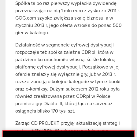
Spółka ta po raz pierwszy wypłaciła dywidendę
przeznaczając na nią 1 mln euro z zysku za 2011 r.
GOG.com szybko zwiększa skalę biznesu, a w
styczniu 2013 r, jego oferta wzrosła do ponad 500
gier w katalogu.
Działalność w segmencie cyfrowej dystrybucji
rozpoczęła też spółka zależna CDP.pl, która w
październiku uruchomiła własną, ściśle lokalną
platformę cyfrowej dystrybucji. Początkowo w jej
ofercie znalazły się wyłącznie gry, już w 2013 r.
rozszerzono ją o kolejne kategorie w tym e-booki
oraz e-komiksy. Dużym sukcesem 2012 roku była
również zrealizowana przez CDP.pl w Polsce
premiera gry Diablo III, której łączna sprzedaż
osiągnęła blisko 170 tys. szt.
Zarząd CD PROJEKT przyjął aktualizację strategii
na lata 2013-2016. W zakresie produkcji gier