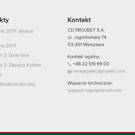
kty
Kontakt
CD PROJEKT S.A.
nk 2077: Widmo
i
ul. Jagiellońska 74
03-301
Warszawa
nk 2077
 3: Dziki Gon
Kontakt ogólny:
+48
22
519
69
00
 2: Zabójcy Królów
recepcja@cdprojekt.com
n
Wsparcie techniczne:
Wiedźmińska Gra
support.cdprojektred.com