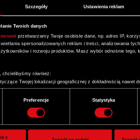
i przerywnikami. Cena gry w serii wyniesie
39,99 zł
.
Szczegóły
Ustawienia reklam
ame/3212/Capsized/grywalnosc
tanie Twoich danych
tnerami
przetwarzamy Twoje osobiste dane, np. adres IP, korzyst
, która zabierze graczy w magiczną podróż w czasie.
yświetlania spersonalizowanych reklam i treści, analizowania ty
 znalezionych części, każdy może stać się naukowcem,
żytkowników i rozwoju produktów. Masz wybór odnośnie tego, 
li graczom zmierzyć się z przeciwnikami i uratować
ięcej informacji na:
grywalnosc
, chcielibyśmy również:
yczące Twojej lokalizacji geograficznej z dokładnością nawet d
 urządzenie, aktywnie analizując charakteryzującego je zbiory d
palca)
Preferencje
Statystyka
ie tego, jak Twoje osobiste dane są przetwarzane oraz ustaw w
i plików cookie możesz zmienić lub wycofać swoją zgodę w dowol
ie do spersonalizowania treści i reklam, aby oferować funkcje 
itrynie. Informacje o tym, jak korzystasz z naszej witryny, ud
ie z
Zezwól na wybór
Zezwól n