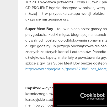
Już dziś wydawca potwierdził ceny i ujawnił pud
CD PROJEKT będzie dostępna w polskiej wersji 
niższej niż w przypadku zakupu wersji elektronic
ukażą się następujące gry:
Super Meat Boy
– to uwielbiana przez graczy n
przygodach… kostki mięsa, biegnącej na ratunek
grywalnych postaci do odblokowania sprawiają, 
długie godziny. To pozycja obowiązkowa dla osób
znanych ze starych konsol i automatów. Ponadto w
dźwiękowa, tapety, materiały o powstawaniu gry,
szkice z gry. Gra Super Meat Boy będzie dostęp
http://www.cdprojekt.pl/game/3208/Super_Mea
Capsized
– dynamiczna platformówka 2D z rewelac
kosmicznego rozbitka i wyruszą w niebezpieczną
kanadyjskie studio Alientrap, stawiają na niezwy
nieliniowych obszarów oraz walkę z użyciem całe