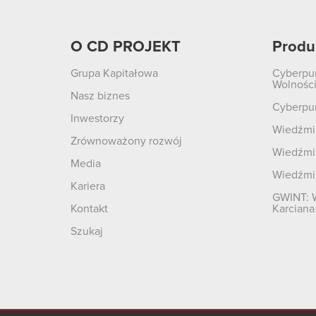
O CD PROJEKT
Produ
Grupa Kapitałowa
Cyberpu
Wolnośc
Nasz biznes
Cyberpu
Inwestorzy
Wiedźmin
Zrównoważony rozwój
Wiedźmin
Media
Wiedźmi
Kariera
GWINT: 
Kontakt
Karciana
Szukaj