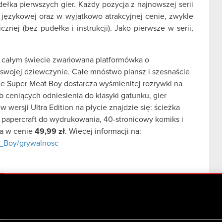
ełka pierwszych gier. Każdy pozycja z najnowszej serii
językowej oraz w wyjątkowo atrakcyjnej cenie, zwykle
znej (bez pudełka i instrukcji). Jako pierwsze w serii,
a całym świecie zwariowana platformówka o
 swojej dziewczynie. Całe mnóstwo plansz i szesnaście
że Super Meat Boy dostarcza wyśmienitej rozrywki na
 ceniących odniesienia do klasyki gatunku, gier
 wersji Ultra Edition na płycie znajdzie się: ścieżka
 papercraft do wydrukowania, 40-stronicowy komiks i
na w cenie
49,99 zł
. Więcej informacji na:
t_Boy/grywalnosc
yjną grafiką, w której gracze wcielą się w
 podróż, aby uratować swoich towarzyszy. Twórcy gry,
kle dynamiczną akcję, odkrywanie rozległych i
go arsenału futurystycznych broni i gadżetów.