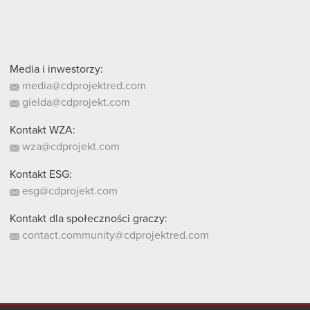
Media i inwestorzy:
media@cdprojektred.com
gielda@cdprojekt.com
Kontakt WZA:
wza@cdprojekt.com
Kontakt ESG:
esg@cdprojekt.com
Kontakt dla społeczności graczy:
contact.community@cdprojektred.com