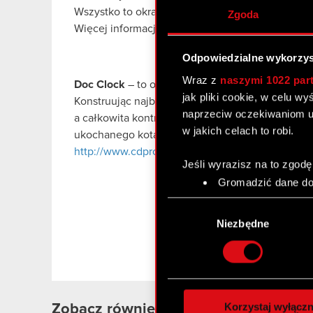
Wszystko to okraszone nastrojowymi komiksowym
Zgoda
Więcej informacji na:
http://www.cdprojekt.pl/g
Odpowiedzialne wykorzys
Wraz z
naszymi 1022 par
Doc Clock
– to oryginalna pozycja pełna humoru
jak pliki cookie, w celu w
Konstruując najbardziej niesamowite maszyny ze
naprzeciw oczekiwaniom u
a całkowita kontrola nad płynącym czasem pozwo
w jakich celach to robi.
ukochanego kota. Cena gry wyniesie
19,99 zł
. W
http://www.cdprojekt.pl/game/3210/Doc_Clock/
Jeśli wyrazisz na to zgodę
Gromadzić dane dot
Identyfikować Twoje
Wybór
czyli wirtualny odcisk 
zgody
Niezbędne
Dowiedz się więcej odnośn
szczegółów
. W Deklaracj
Wykorzystujemy pliki cook
analizować ruch w naszej w
Korzystaj wyłączn
Zobacz również: