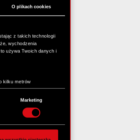
O plikach cookies
ając z takich technologii
chże, wychodzenia
kto używa Twoich danych i
o kilku metrów
anych (fingerprinting,
Marketing
łasne preferencje w
sekcji
nej chwili.
społecznościowe i
ostępniamy partnerom
a wszystkie ciasteczka