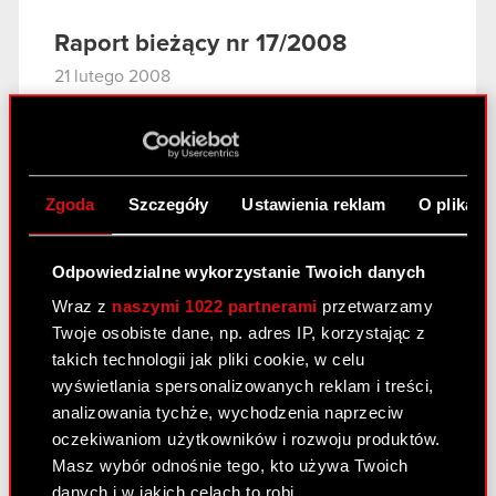
Raport bieżący nr 17/2008
21 lutego 2008
Wniosek o odroczenie posiedzenia Sądu
PDF
Rejonowego dla m.st. Warszawie, X
Wydział Gospodarczy dla spraw
upadłościowych i naprawczych
Zgoda
Szczegóły
Ustawienia reklam
O plikach
Odpowiedzialne wykorzystanie Twoich danych
Raport bieżący nr 16/2008
Wraz z
naszymi 1022 partnerami
przetwarzamy
21 lutego 2008
Twoje osobiste dane, np. adres IP, korzystając z
Komunikat Zarządu Giełdy Papierów
takich technologii jak pliki cookie, w celu
PDF
Wartościowych w Warszawie S.A. w
wyświetlania spersonalizowanych reklam i treści,
sprawie notowania praw poboru akcji
analizowania tychże, wychodzenia naprzeciw
serii C1
oczekiwaniom użytkowników i rozwoju produktów.
Masz wybór odnośnie tego, kto używa Twoich
danych i w jakich celach to robi.