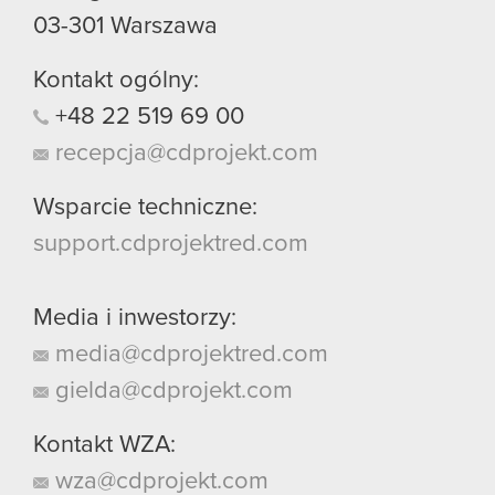
03-301
Warszawa
Kontakt ogólny:
+48
22
519
69
00
recepcja@cdprojekt.com
Wsparcie techniczne:
support.cdprojektred.com
Media i inwestorzy:
media@cdprojektred.com
gielda@cdprojekt.com
Kontakt WZA:
wza@cdprojekt.com