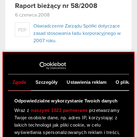
Raport bieżący nr 58/2008
6 czerwca 2008
Oświadczenie Zarządu Spółki dotyczące
PDF
zasad stosowania ładu korporacyjnego w
2007 roku.
Raport bieżący nr 57/2008
31 maja 2008
Zgoda
Szczegóły
Ustawienia reklam
O plikach
wybór audytora do badania sprawozdań
PDF
finansowych Spółki.
Odpowiedzialne wykorzystanie Twoich danych
Wraz z
naszymi 1022 partnerami
przetwarzamy
Raport bieżący nr 56/2008
Twoje osobiste dane, np. adres IP, korzystając z
14 maja 2008
takich technologii jak pliki cookie, w celu
wyświetlania spersonalizowanych reklam i treści,
Oświadczenie Zarządu Spółki dotyczące