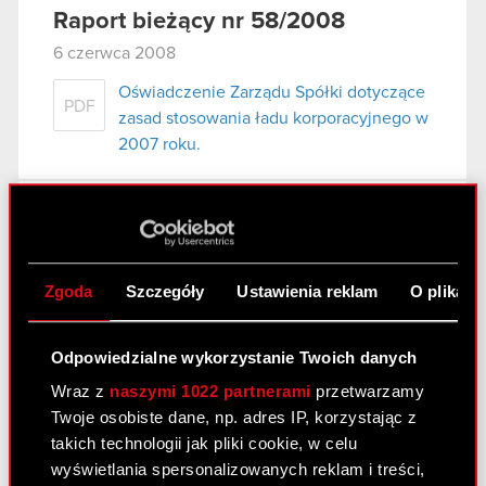
Raport bieżący nr 58/2008
6 czerwca 2008
Oświadczenie Zarządu Spółki dotyczące
PDF
zasad stosowania ładu korporacyjnego w
2007 roku.
Raport bieżący nr 57/2008
31 maja 2008
Zgoda
Szczegóły
Ustawienia reklam
O plikach
wybór audytora do badania sprawozdań
PDF
finansowych Spółki.
Odpowiedzialne wykorzystanie Twoich danych
Wraz z
naszymi 1022 partnerami
przetwarzamy
Raport bieżący nr 56/2008
Twoje osobiste dane, np. adres IP, korzystając z
14 maja 2008
takich technologii jak pliki cookie, w celu
wyświetlania spersonalizowanych reklam i treści,
Oświadczenie Zarządu Spółki dotyczące