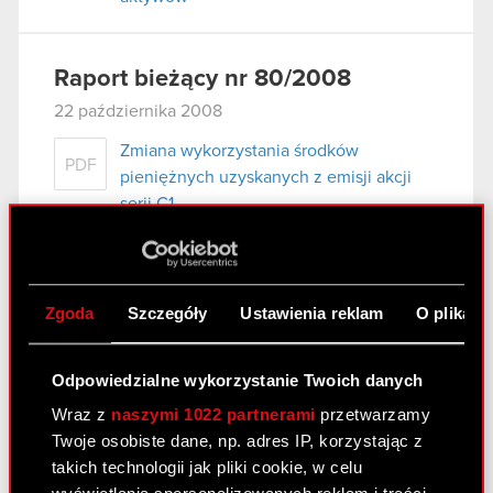
Raport bieżący nr 80/2008
22 października 2008
Zmiana wykorzystania środków
PDF
pieniężnych uzyskanych z emisji akcji
serii C1
Raport bieżący nr 76/2008
Zgoda
Szczegóły
Ustawienia reklam
O plikach
26 września 2008
Postanowienie Sądu Okręgowego w
PDF
Odpowiedzialne wykorzystanie Twoich danych
Krakowie Wydział XII Gospodarczy o
oddaleniu zażalenia ZATRA S.A. na
Wraz z
naszymi 1022 partnerami
przetwarzamy
Postanowienie Sądu Rejonowego w
Twoje osobiste dane, np. adres IP, korzystając z
Nowym Sączu z dnia 16.06.2008r. o
takich technologii jak pliki cookie, w celu
Oddaleniu wniosku ZATRA S.A. o