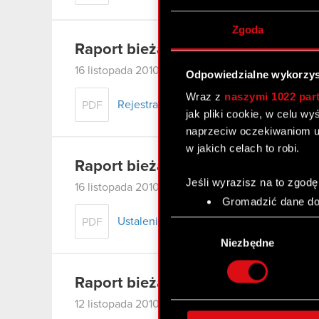
Zgoda
Raport bieżący nr 91/2010
16 listopada 2010
Odpowiedzialne wykorzys
Wraz z
naszymi 1022 par
Rejestracja zmian Statutu, jednolity tekst
PDF
jak pliki cookie, w celu w
naprzeciw oczekiwaniom u
w jakich celach to robi.
Raport bieżący nr 90/2010
Jeśli wyrazisz na to zgodę
16 listopada 2010
Gromadzić dane dot
Identyfikować Twoje
Ustalenie daty premiery gry „Wiedźmin 2
PDF
Wybór
czyli wirtualny odcisk 
zgody
Niezbędne
Dowiedz się więcej odnośn
szczegółów
. W Deklaracj
Raport bieżący nr 89/2010
Wykorzystujemy pliki cook
12 listopada 2010