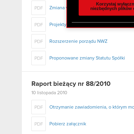
analizować ruch w naszej w
Korzystaj wyłączn
społecznościowym, reklam
Zmiana w porządku obrad NZW na podst
niezbędnych plików 
PDF
otrzymanymi od Ciebie lub
zgadasz się na używanie p
Projekty uchwał
PDF
Rozszerzenie porządu NWZ
PDF
Proponowane zmiany Statutu Spółki
PDF
Raport bieżący nr 88/2010
10 listopada 2010
Otrzymanie zawiadomienia, o którym mowa 
PDF
Pobierz załącznik
PDF