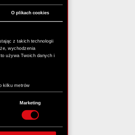
O plikach cookies
ając z takich technologii
chże, wychodzenia
kto używa Twoich danych i
o kilku metrów
anych (fingerprinting,
Marketing
łasne preferencje w
sekcji
nej chwili.
społecznościowe i