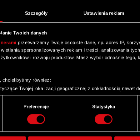
Szczegóły
Ustawienia reklam
tanie Twoich danych
tnerami
przetwarzamy Twoje osobiste dane, np. adres IP, korzyst
 Statutu.
yświetlania spersonalizowanych reklam i treści, analizowania ty
żytkowników i rozwoju produktów. Masz wybór odnośnie tego, 
, chcielibyśmy również:
yczące Twojej lokalizacji geograficznej z dokładnością nawet d
 urządzenie, aktywnie analizując charakteryzującego je zbiory d
”
palca)
Preferencje
Statystyka
ie tego, jak Twoje osobiste dane są przetwarzane oraz ustaw w
i plików cookie możesz zmienić lub wycofać swoją zgodę w dowol
ie do spersonalizowania treści i reklam, aby oferować funkcje 