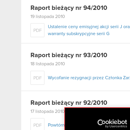
Raport bieżący nr 94/2010
19 listopada 2010
Ustalenie ceny emisyjnej akcji serii J 
PDF
warranty subskrypcyjne serii G
Raport bieżący nr 93/2010
18 listopada 2010
Wycofanie rezygnacji przez Członka Za
PDF
Raport bieżący nr 92/2010
17 listopada 2010
Powtórne zawiadomienie Akcjonariuszy 
PDF