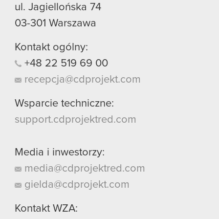
ul. Jagiellońska 74
03-301
Warszawa
Kontakt ogólny:
+48
22
519
69
00
recepcja@cdprojekt.com
Wsparcie techniczne:
support.cdprojektred.com
Media i inwestorzy:
media@cdprojektred.com
gielda@cdprojekt.com
Kontakt WZA: