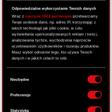
Ustalenie ceny emisyjnej akcji serii J
PDF
oraz podmiotu uprawnionego do
Odpowiedzialne wykorzystanie Twoich danych
złożenia zapisu na warranty
Wraz z
naszymi 1022 partnerami
przetwarzamy
subskrypcyjne serii G
Twoje osobiste dane, np. adres IP, korzystając z
takich technologii jak pliki cookie, w celu
wyświetlania spersonalizowanych reklam i treści,
Raport bieżący nr 93/2010
analizowania tychże, wychodzenia naprzeciw
oczekiwaniom użytkowników i rozwoju produktów.
18 listopada 2010
Masz wybór odnośnie tego, kto używa Twoich
Wycofanie rezygnacji przez Członka
danych i w jakich celach to robi.
PDF
Zarządu oraz powołanie Prezesa Zarządu
Jeśli wyrazisz na to zgodę, chcielibyśmy również:
Wybór
Gromadzić dane dotyczące Twojej
Raport bieżący nr 92/2010
Niezbędne
zgody
lokalizacji geograficznej z dokładnością nawet
17 listopada 2010
do kilku metrów
Identyfikować Twoje urządzenie, aktywnie
Preferencje
Powtórne zawiadomienie Akcjonariuszy
analizując charakteryzującego je zbiory
PDF
o zamiarze połączenia.
danych (fingerprinting, czyli wirtualny odcisk
palca)
Statystyka