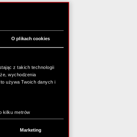
O plikach cookies
ając z takich technologii
chże, wychodzenia
kto używa Twoich danych i
o kilku metrów
anych (fingerprinting,
Marketing
łasne preferencje w
sekcji