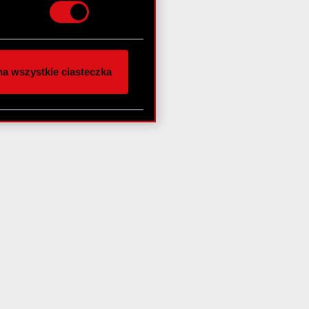
nej chwili.
społecznościowe i
ostępniamy partnerom
a wszystkie ciasteczka
 innymi danymi
stanie z naszej witryny,