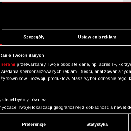
Szczegóły
Ustawienia reklam
tanie Twoich danych
tnerami
przetwarzamy Twoje osobiste dane, np. adres IP, korzyst
yświetlania spersonalizowanych reklam i treści, analizowania ty
żytkowników i rozwoju produktów. Masz wybór odnośnie tego, 
ta
, chcielibyśmy również:
yczące Twojej lokalizacji geograficznej z dokładnością nawet d
w art. 69 ustawy o ofercie publicznej. (Korekta)
 urządzenie, aktywnie analizując charakteryzującego je zbiory d
palca)
Preferencje
Statystyka
ie tego, jak Twoje osobiste dane są przetwarzane oraz ustaw w