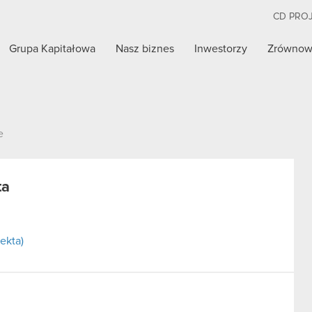
CD PRO
Grupa Kapitałowa
Nasz biznes
Inwestorzy
Zrównow
e
ta
ekta)