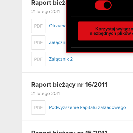
Raport bieżący nr 17/2011
szczegółów
. W Deklaracj
21 lutego 2011
Wykorzystujemy pliki cook
analizować ruch w naszej w
Otrzymanie zawiadomień, o których mowa
PDF
Korzystaj wyłączn
społecznościowym, reklam
niezbędnych plików 
otrzymanymi od Ciebie lub
Załącznik 1
PDF
zgadasz się na używanie p
Załącznik 2
PDF
Raport bieżący nr 16/2011
21 lutego 2011
Podwyższenie kapitału zakładowego
PDF