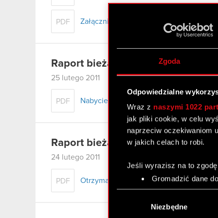
Załącznik 2
PDF
Zgoda
Raport bieżący nr 18/2011
25 lutego 2011
Odpowiedzialne wykorzys
Nabycie aktywów znacznej wartości.
PDF
Wraz z
naszymi 1022 par
jak pliki cookie, w celu w
naprzeciw oczekiwaniom u
Raport bieżący nr 17/2011 – korek
w jakich celach to robi.
24 lutego 2011
Jeśli wyrazisz na to zgodę
Gromadzić dane dot
Otrzymanie zawiadomień, o których mowa 
PDF
Identyfikować Twoje
Wybór
czyli wirtualny odcisk 
zgody
Niezbędne
Dowiedz się więcej odnośn