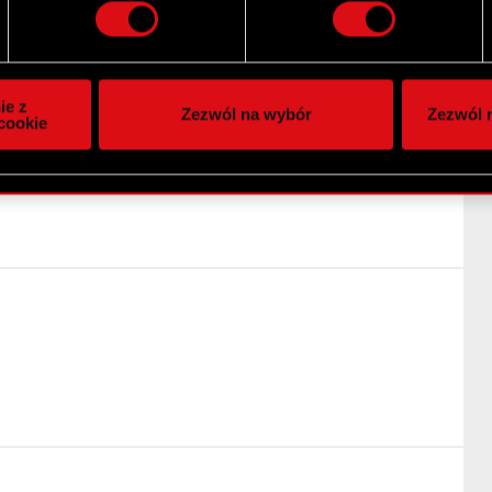
i plików cookie możesz zmienić lub wycofać swoją zgodę w dowol
ie do spersonalizowania treści i reklam, aby oferować funkcje 
itrynie. Informacje o tym, jak korzystasz z naszej witryny, ud
 w art. 69 ustawy o ofercie publicznej.
ie z
Zezwól na wybór
Zezwól n
owym i analitycznym. Partnerzy mogą połączyć te informacje z
cookie
 uzyskanymi podczas korzystania z ich usług. Kontynuując korzy
lików cookie.