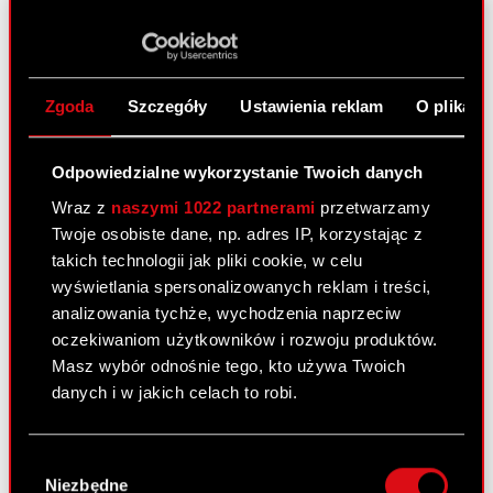
ESPI - RB 27/2024
PDF
Zgoda
Szczegóły
Ustawienia reklam
O plikach
Raport bieżący nr 26/2024
31 października 2024
Odpowiedzialne wykorzystanie Twoich danych
Temat: Projekty uchwał Nadzwyczajnego
Wraz z
naszymi 1022 partnerami
przetwarzamy
Walnego Zgromadzenia Podstawa prawna: Art. 56
Twoje osobiste dane, np. adres IP, korzystając z
ust. 1 pkt 2 Ustawy o ofercie – informacje bieżące
takich technologii jak pliki cookie, w celu
i okresowe Zarząd CD PROJEKT S.A. z siedzibą w
wyświetlania spersonalizowanych reklam i treści,
Warszawie („Spółka”) przekazuje w załączeniu
analizowania tychże, wychodzenia naprzeciw
projekty…
Czytaj dalej
oczekiwaniom użytkowników i rozwoju produktów.
Masz wybór odnośnie tego, kto używa Twoich
danych i w jakich celach to robi.
ESPI - RB 26/2024
PDF
Jeśli wyrazisz na to zgodę, chcielibyśmy również:
Projekty uchwał WZA 28.11.2024
PDF
Wybór
Gromadzić dane dotyczące Twojej
Niezbędne
zgody