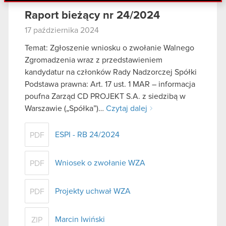
danymi otrzymanymi od Ciebie lub uzyskanymi
Raport bieżący nr 24/2024
podczas korzystania z ich usług. Kontynuując
korzystanie z naszej witryny, zgadasz się na
17 października 2024
używanie plików cookie.
Temat: Zgłoszenie wniosku o zwołanie Walnego
Zgromadzenia wraz z przedstawieniem
kandydatur na członków Rady Nadzorczej Spółki
Podstawa prawna: Art. 17 ust. 1 MAR – informacja
poufna Zarząd CD PROJEKT S.A. z siedzibą w
Warszawie („Spółka”)…
Czytaj dalej
ESPI - RB 24/2024
PDF
Wniosek o zwołanie WZA
PDF
Projekty uchwał WZA
PDF
Marcin Iwiński
ZIP