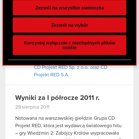
zależnej
Zezwól na wszystkie ciasteczka
Wykorzystujemy pliki cookie do
spersonalizowania treści i reklam, aby oferować
Raport bieżący nr 58/2011
Zezwól na wybór
funkcje społecznościowe i analizować ruch w
31 sierpnia 2011
naszej witrynie. Informacje o tym, jak korzystasz
Korzystaj wyłącznie z niezbędnych plików
z naszej witryny, udostępniamy partnerom
Udzielenie rekomendacji przez Zarząd
cookie
PDF
społecznościowym, reklamowym i analitycznym.
CD Projekt RED S.A. w przedmiocie
Partnerzy mogą połączyć te informacje z innymi
podjęcia uchwały w sprawie połączenia
danymi otrzymanymi od Ciebie lub uzyskanymi
CD Projekt RED Sp. z o.o. oraz CD
podczas korzystania z ich usług. Kontynuując
Projekt RED S.A.
korzystanie z naszej witryny, zgadasz się na
używanie plików cookie.
Wyniki za I półrocze 2011 r.
29 sierpnia 2011
Notowana na warszawskiej giełdzie Grupa CD
Projekt RED, która jest wydawcą światowego hitu
– gry Wiedźmin 2: Zabójcy Królów wypracowała