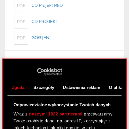
CD Projekt RED
PDF
CD PROJEKT
PDF
GOG [EN]
PDF
Raport bieżący nr 62/2011
8 września 2011
Wygaśnięcie umowy poręczenia kredytu
PDF
Zgoda
Szczegóły
Ustawienia reklam
O plikach
spółki zależnej
Odpowiedzialne wykorzystanie Twoich danych
Raport bieżący nr 61/2011
Wraz z
naszymi 1022 partnerami
przetwarzamy
7 września 2011
Twoje osobiste dane, np. adres IP, korzystając z
takich technologii jak pliki cookie, w celu
Akcjonariusze posiadający co najmniej