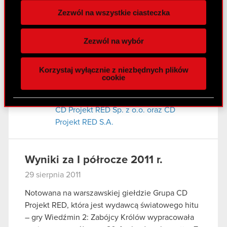
zależnej
Zezwól na wszystkie ciasteczka
Wykorzystujemy pliki cookie do
spersonalizowania treści i reklam, aby oferować
Raport bieżący nr 58/2011
Zezwól na wybór
funkcje społecznościowe i analizować ruch w
31 sierpnia 2011
naszej witrynie. Informacje o tym, jak korzystasz
Korzystaj wyłącznie z niezbędnych plików
z naszej witryny, udostępniamy partnerom
Udzielenie rekomendacji przez Zarząd
cookie
PDF
społecznościowym, reklamowym i analitycznym.
CD Projekt RED S.A. w przedmiocie
Partnerzy mogą połączyć te informacje z innymi
podjęcia uchwały w sprawie połączenia
danymi otrzymanymi od Ciebie lub uzyskanymi
CD Projekt RED Sp. z o.o. oraz CD
podczas korzystania z ich usług. Kontynuując
Projekt RED S.A.
korzystanie z naszej witryny, zgadasz się na
używanie plików cookie.
Wyniki za I półrocze 2011 r.
29 sierpnia 2011
Notowana na warszawskiej giełdzie Grupa CD
Projekt RED, która jest wydawcą światowego hitu
– gry Wiedźmin 2: Zabójcy Królów wypracowała