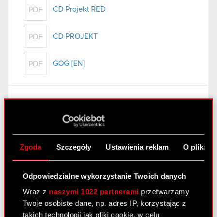
CD Projekt RED
PDF
CD PROJEKT
PDF
GOG [EN]
PDF
Raport bieżący nr 62/2011
8 września 2011
Wygaśnięcie umowy poręczenia kredytu
PDF
Zgoda
Szczegóły
Ustawienia reklam
O plikach
spółki zależnej
Odpowiedzialne wykorzystanie Twoich danych
Raport bieżący nr 61/2011
Wraz z
naszymi 1022 partnerami
przetwarzamy
7 września 2011
Twoje osobiste dane, np. adres IP, korzystając z
takich technologii jak pliki cookie, w celu
Akcjonariusze posiadający co najmniej