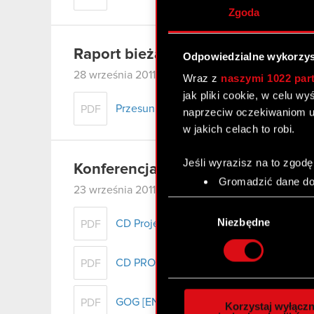
Zgoda
Raport bieżący nr 63/2011
Odpowiedzialne wykorzys
28 września 2011
Wraz z
naszymi 1022 par
jak pliki cookie, w celu w
Przesunięcie terminu rozprawy w tocząc
PDF
naprzeciw oczekiwaniom u
w jakich celach to robi.
Jeśli wyrazisz na to zgodę
Konferencja CD PROJEKT RED Jes
Gromadzić dane dot
23 września 2011
Identyfikować Twoje
Wybór
czyli wirtualny odcisk 
zgody
Niezbędne
CD Projekt RED
PDF
Dowiedz się więcej odnośn
szczegółów
. W Deklaracj
CD PROJEKT
PDF
Wykorzystujemy pliki cook
analizować ruch w naszej w
GOG [EN]
PDF
Korzystaj wyłączn