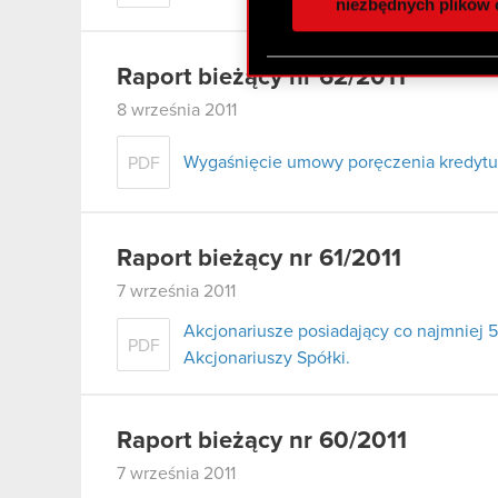
społecznościowym, reklam
niezbędnych plików 
otrzymanymi od Ciebie lub
zgadasz się na używanie p
Raport bieżący nr 62/2011
8 września 2011
Wygaśnięcie umowy poręczenia kredytu 
PDF
Raport bieżący nr 61/2011
7 września 2011
Akcjonariusze posiadający co najmnie
PDF
Akcjonariuszy Spółki.
Raport bieżący nr 60/2011
7 września 2011