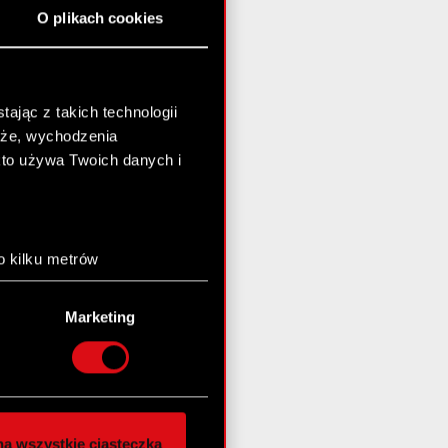
O plikach cookies
ając z takich technologii
chże, wychodzenia
kto używa Twoich danych i
o kilku metrów
anych (fingerprinting,
Marketing
łasne preferencje w
sekcji
nej chwili.
społecznościowe i
ostępniamy partnerom
a wszystkie ciasteczka