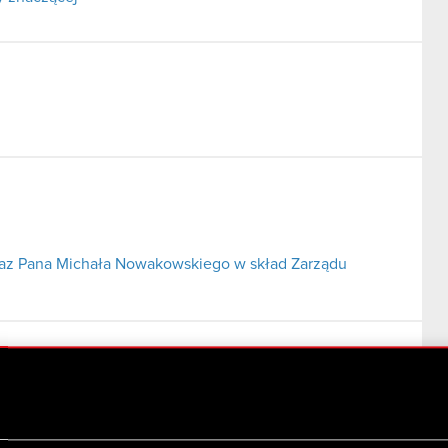
az Pana Michała Nowakowskiego w skład Zarządu
.A. ze spółką zależną CD Projekt Red z o.o.