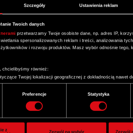
Szczegóły
Ustawienia reklam
tanie Twoich danych
tnerami
przetwarzamy Twoje osobiste dane, np. adres IP, korzyst
yświetlania spersonalizowanych reklam i treści, analizowania ty
ym się postępowaniu spółki zależnej
żytkowników i rozwoju produktów. Masz wybór odnośnie tego, 
, chcielibyśmy również:
ień 2011
yczące Twojej lokalizacji geograficznej z dokładnością nawet d
 urządzenie, aktywnie analizując charakteryzującego je zbiory d
palca)
Preferencje
Statystyka
ie tego, jak Twoje osobiste dane są przetwarzane oraz ustaw w
i plików cookie możesz zmienić lub wycofać swoją zgodę w dowol
ie do spersonalizowania treści i reklam, aby oferować funkcje 
itrynie. Informacje o tym, jak korzystasz z naszej witryny, ud
ie z
Zezwól na wybór
Zezwól n