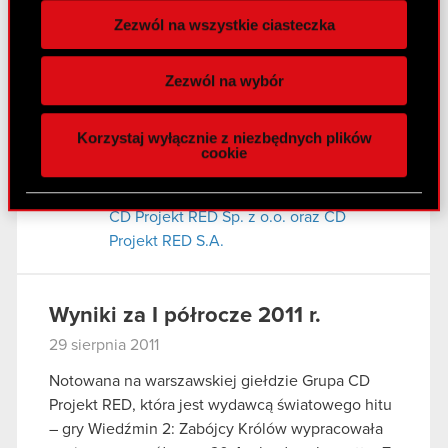
zależnej
Zezwól na wszystkie ciasteczka
Wykorzystujemy pliki cookie do
spersonalizowania treści i reklam, aby oferować
Raport bieżący nr 58/2011
Zezwól na wybór
funkcje społecznościowe i analizować ruch w
31 sierpnia 2011
naszej witrynie. Informacje o tym, jak korzystasz
Korzystaj wyłącznie z niezbędnych plików
z naszej witryny, udostępniamy partnerom
Udzielenie rekomendacji przez Zarząd
cookie
PDF
społecznościowym, reklamowym i analitycznym.
CD Projekt RED S.A. w przedmiocie
Partnerzy mogą połączyć te informacje z innymi
podjęcia uchwały w sprawie połączenia
danymi otrzymanymi od Ciebie lub uzyskanymi
CD Projekt RED Sp. z o.o. oraz CD
podczas korzystania z ich usług. Kontynuując
Projekt RED S.A.
korzystanie z naszej witryny, zgadasz się na
używanie plików cookie.
Wyniki za I półrocze 2011 r.
29 sierpnia 2011
Notowana na warszawskiej giełdzie Grupa CD
Projekt RED, która jest wydawcą światowego hitu
– gry Wiedźmin 2: Zabójcy Królów wypracowała