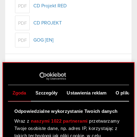
CD Projekt RED
PDF
CD PROJEKT
PDF
GOG [EN]
PDF
Raport bieżący nr 62/2011
8 września 2011
Wygaśnięcie umowy poręczenia kredytu
PDF
Zgoda
Szczegóły
Ustawienia reklam
O plikach
spółki zależnej
Odpowiedzialne wykorzystanie Twoich danych
Raport bieżący nr 61/2011
Wraz z
naszymi 1022 partnerami
przetwarzamy
7 września 2011
Twoje osobiste dane, np. adres IP, korzystając z
takich technologii jak pliki cookie, w celu
Akcjonariusze posiadający co najmniej