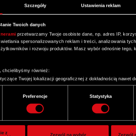
Szczegóły
Ustawienia reklam
tanie Twoich danych
tnerami
przetwarzamy Twoje osobiste dane, np. adres IP, korzyst
yświetlania spersonalizowanych reklam i treści, analizowania ty
ym się postępowaniu spółki zależnej
żytkowników i rozwoju produktów. Masz wybór odnośnie tego, 
, chcielibyśmy również:
ień 2011
yczące Twojej lokalizacji geograficznej z dokładnością nawet d
 urządzenie, aktywnie analizując charakteryzującego je zbiory d
palca)
Preferencje
Statystyka
ie tego, jak Twoje osobiste dane są przetwarzane oraz ustaw w
i plików cookie możesz zmienić lub wycofać swoją zgodę w dowol
ie do spersonalizowania treści i reklam, aby oferować funkcje 
itrynie. Informacje o tym, jak korzystasz z naszej witryny, ud
ie z
Zezwól na wybór
Zezwól n