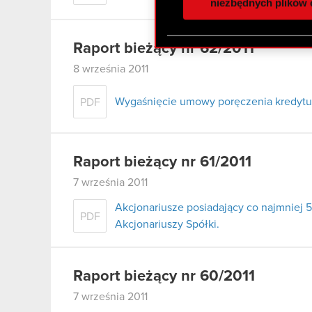
społecznościowym, reklam
niezbędnych plików 
otrzymanymi od Ciebie lub
zgadasz się na używanie p
Raport bieżący nr 62/2011
8 września 2011
Wygaśnięcie umowy poręczenia kredytu 
PDF
Raport bieżący nr 61/2011
7 września 2011
Akcjonariusze posiadający co najmnie
PDF
Akcjonariuszy Spółki.
Raport bieżący nr 60/2011
7 września 2011