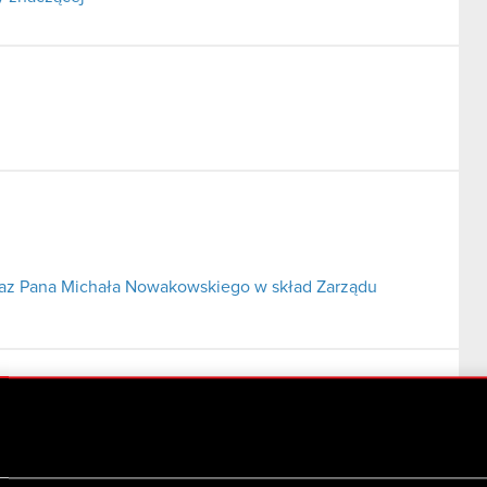
az Pana Michała Nowakowskiego w skład Zarządu
.A. ze spółką zależną CD Projekt Red z o.o.