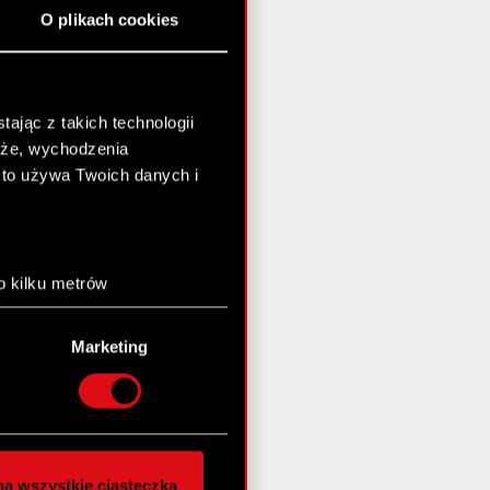
O plikach cookies
ając z takich technologii
chże, wychodzenia
kto używa Twoich danych i
o kilku metrów
anych (fingerprinting,
Marketing
łasne preferencje w
sekcji
nej chwili.
społecznościowe i
ostępniamy partnerom
a wszystkie ciasteczka