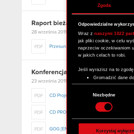
Zgoda
Raport bieżący nr 63/2011
Odpowiedzialne wykorzys
28 września 2011
Wraz z
naszymi 1022 par
jak pliki cookie, w celu w
Przesunięcie terminu rozprawy w tocząc
PDF
naprzeciw oczekiwaniom u
w jakich celach to robi.
Jeśli wyrazisz na to zgodę
Konferencja CD PROJEKT RED Jes
Gromadzić dane dot
23 września 2011
Identyfikować Twoje
Wybór
czyli wirtualny odcisk 
zgody
Niezbędne
CD Projekt RED
PDF
Dowiedz się więcej odnośn
szczegółów
. W Deklaracj
CD PROJEKT
PDF
Wykorzystujemy pliki cook
analizować ruch w naszej w
GOG [EN]
PDF
Korzystaj wyłączn