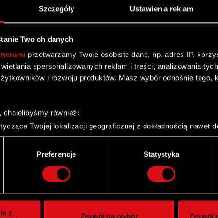
Szczegóły
Ustawienia reklam
tanie Twoich danych
tnerami
przetwarzamy Twoje osobiste dane, np. adres IP, korzyst
yświetlania spersonalizowanych reklam i treści, analizowania ty
ym się postępowaniu spółki zależnej
żytkowników i rozwoju produktów. Masz wybór odnośnie tego, 
, chcielibyśmy również:
ień 2011
yczące Twojej lokalizacji geograficznej z dokładnością nawet d
 urządzenie, aktywnie analizując charakteryzującego je zbiory d
palca)
Preferencje
Statystyka
ie tego, jak Twoje osobiste dane są przetwarzane oraz ustaw w
i plików cookie możesz zmienić lub wycofać swoją zgodę w dowol
ie do spersonalizowania treści i reklam, aby oferować funkcje 
itrynie. Informacje o tym, jak korzystasz z naszej witryny, ud
ie z
Zezwól na wybór
Zezwól n