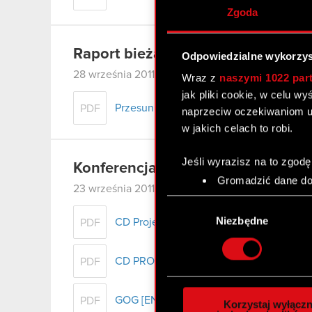
Zgoda
Raport bieżący nr 63/2011
Odpowiedzialne wykorzys
28 września 2011
Wraz z
naszymi 1022 par
jak pliki cookie, w celu w
Przesunięcie terminu rozprawy w tocząc
PDF
naprzeciw oczekiwaniom u
w jakich celach to robi.
Jeśli wyrazisz na to zgodę
Konferencja CD PROJEKT RED Jes
Gromadzić dane dot
23 września 2011
Identyfikować Twoje
Wybór
czyli wirtualny odcisk 
zgody
Niezbędne
CD Projekt RED
PDF
Dowiedz się więcej odnośn
szczegółów
. W Deklaracj
CD PROJEKT
PDF
Wykorzystujemy pliki cook
analizować ruch w naszej w
GOG [EN]
PDF
Korzystaj wyłączn