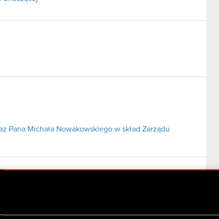
az Pana Michała Nowakowskiego w skład Zarządu
.A. ze spółką zależną CD Projekt Red z o.o.