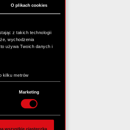
O plikach cookies
ając z takich technologii
chże, wychodzenia
kto używa Twoich danych i
o kilku metrów
anych (fingerprinting,
Marketing
łasne preferencje w
sekcji
nej chwili.
społecznościowe i
ostępniamy partnerom
a wszystkie ciasteczka