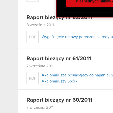
społecznościowym, reklam
niezbędnych plików 
otrzymanymi od Ciebie lub
zgadasz się na używanie p
Raport bieżący nr 62/2011
8 września 2011
Wygaśnięcie umowy poręczenia kredytu 
PDF
Raport bieżący nr 61/2011
7 września 2011
Akcjonariusze posiadający co najmnie
PDF
Akcjonariuszy Spółki.
Raport bieżący nr 60/2011
7 września 2011