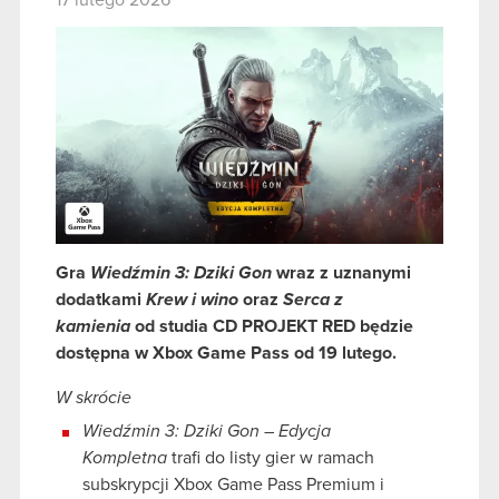
17 lutego 2026
Gra
Wiedźmin 3: Dziki Gon
wraz z uznanymi
dodatkami
Krew i wino
oraz
Serca z
kamienia
od studia CD PROJEKT RED będzie
dostępna w Xbox Game Pass od 19 lutego.
W skrócie
Wiedźmin 3: Dziki Gon
–
Edycja
Kompletna
trafi do listy gier w ramach
subskrypcji Xbox Game Pass Premium i