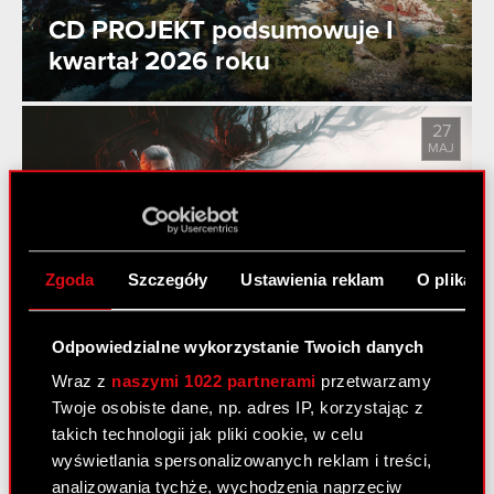
CD PROJEKT podsumowuje I
kwartał 2026 roku
27
MAJ
Pieśni przeszłości trzecim
dodatkiem do gry Wiedźmin 3:
Zgoda
Szczegóły
Ustawienia reklam
O plikach
Dziki Gon!
Odpowiedzialne wykorzystanie Twoich danych
Wraz z
naszymi 1022 partnerami
przetwarzamy
Twoje osobiste dane, np. adres IP, korzystając z
Zobacz również:
takich technologii jak pliki cookie, w celu
Aktualności
wyświetlania spersonalizowanych reklam i treści,
analizowania tychże, wychodzenia naprzeciw