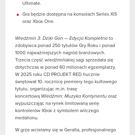
Ultimate.
Gra będzie dostępna na konsolach Series X|S
oraz Xbox One.
Wiedźmin 3: Dziki Gon
—
Edycja Kompletna
to
zdobywca ponad 250 tytułów Gry Roku i ponad
1000 najważniejszych nagród branżowych.
Trzecia część wiedźmińskiej sagi sprzedała się
dotychczas w ponad 60 milionach egzemplarzy.
W 2025 roku CD PROJEKT RED hucznie
świętował 10. rocznicę premiery tego kultowego
tytułu, organizując m.in. trasę
koncertową
Wiedźmin: Muzyka Kontynentu
oraz
wypuszczając na rynek limitowaną serię
kontrolerów Xbox z symbolem wilczego
medalionu
.
W grze wcielamy się w Geralta, profesjonalnego