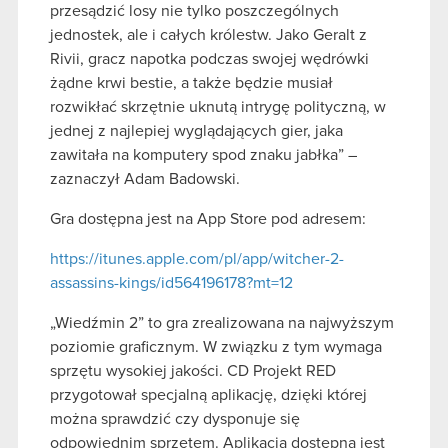
przesądzić losy nie tylko poszczególnych
jednostek, ale i całych królestw. Jako Geralt z
Rivii, gracz napotka podczas swojej wędrówki
żądne krwi bestie, a także będzie musiał
rozwikłać skrzętnie uknutą intrygę polityczną, w
jednej z najlepiej wyglądających gier, jaka
zawitała na komputery spod znaku jabłka” –
zaznaczył Adam Badowski.
Gra dostępna jest na App Store pod adresem:
https://itunes.apple.com/pl/app/witcher-2-
assassins-kings/id564196178?mt=12
„Wiedźmin 2” to gra zrealizowana na najwyższym
poziomie graficznym. W związku z tym wymaga
sprzętu wysokiej jakości. CD Projekt RED
przygotował specjalną aplikację, dzięki której
można sprawdzić czy dysponuje się
odpowiednim sprzętem. Aplikacja dostępna jest