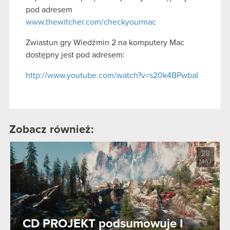
pod adresem
www.thewitcher.com/checkyourmac
Zwiastun gry Wiedźmin 2 na komputery Mac
dostępny jest pod adresem:
http://www.youtube.com/watch?v=s20k4BPwbaI
Zobacz również:
28
MAJ
CD PROJEKT podsumowuje I