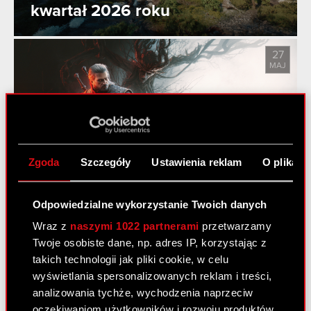
kwartał 2026 roku
27
MAJ
Pieśni przeszłości trzecim
dodatkiem do gry Wiedźmin 3:
Zgoda
Szczegóły
Ustawienia reklam
O plikach
Dziki Gon!
Odpowiedzialne wykorzystanie Twoich danych
Wraz z
naszymi 1022 partnerami
przetwarzamy
Zobacz również:
Twoje osobiste dane, np. adres IP, korzystając z
takich technologii jak pliki cookie, w celu
Aktualności
wyświetlania spersonalizowanych reklam i treści,
Centrum wyników
analizowania tychże, wychodzenia naprzeciw
oczekiwaniom użytkowników i rozwoju produktów.