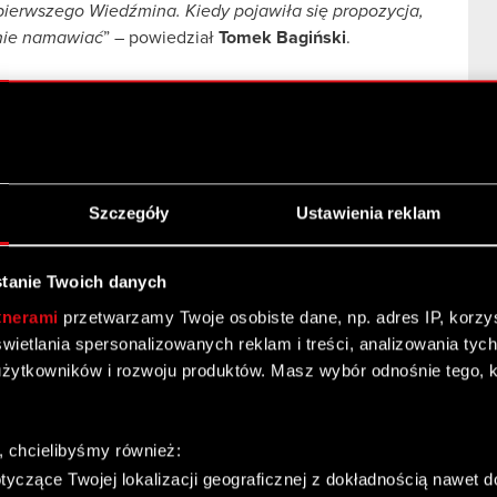
pierwszego Wiedźmina. Kiedy pojawiła się propozycja,
mnie namawiać
” – powiedział
Tomek Bagiński
.
ujawnione podczas Letniej Konferencji CD Projekt, która
 Zapraszamy do oglądania transmisji na żywo, w
dresem
http://www.ustream.tv/channel/cdp-summer-
Szczegóły
Ustawienia reklam
tanie Twoich danych
tnerami
przetwarzamy Twoje osobiste dane, np. adres IP, korzyst
yświetlania spersonalizowanych reklam i treści, analizowania ty
żytkowników i rozwoju produktów. Masz wybór odnośnie tego, 
8
27
J
MAJ
, chcielibyśmy również:
yczące Twojej lokalizacji geograficznej z dokładnością nawet d