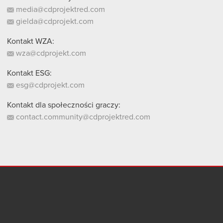
media@cdprojektred.com
gielda@cdprojekt.com
Kontakt WZA:
wza@cdprojekt.com
Kontakt ESG:
esg@cdprojekt.com
Kontakt dla społeczności graczy:
contact.community@cdprojektred.com