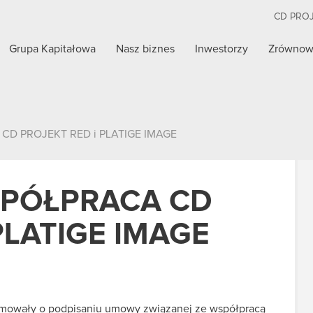
CD PRO
Grupa Kapitałowa
Nasz biznes
Inwestorzy
Zrównow
CD PROJEKT RED i PLATIGE IMAGE
SPÓŁPRACA CD
PLATIGE IMAGE
ormowały o podpisaniu umowy związanej ze współpracą