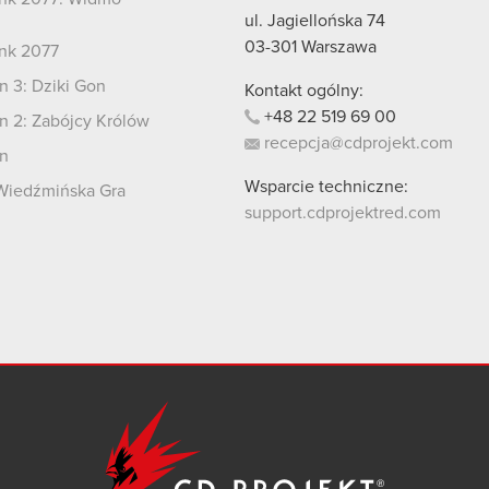
i
ul. Jagiellońska 74
03-301
Warszawa
nk 2077
 3: Dziki Gon
Kontakt ogólny:
+48
22
519
69
00
 2: Zabójcy Królów
recepcja@cdprojekt.com
n
Wsparcie techniczne:
Wiedźmińska Gra
support.cdprojektred.com