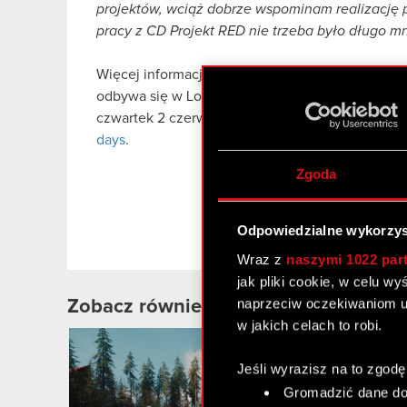
projektów, wciąż dobrze wspominam realizację 
pracy z CD Projekt RED nie trzeba było długo 
Więcej informacji na temat współpracy zostanie 
odbywa się w Los Angeles tuż przed targami E3.
czwartek 2 czerwca o godzinie 21:00 pod tym a
days
.
Zgoda
Odpowiedzialne wykorzys
Wraz z
naszymi 1022 par
jak pliki cookie, w celu w
naprzeciw oczekiwaniom u
Zobacz również:
w jakich celach to robi.
2
MA
Jeśli wyrazisz na to zgodę
Gromadzić dane dot