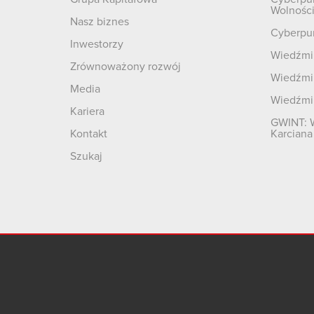
Wolnośc
Nasz biznes
Cyberpu
Inwestorzy
Wiedźmin
Zrównoważony rozwój
Wiedźmin
Media
Wiedźmi
Kariera
GWINT: 
Kontakt
Karciana
Szukaj