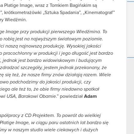
a Platige Image, wraz z Tomkiem Bagińskim są
, krótkometrażówki „Sztuka Spadania”, „Kinematograf”
gry Wiedźmin.
e Image przy produkcji pierwszego Wiedźmina. To
 co robią jest na najwyższym światowym poziomie.
ici naszą najnowszą produkcję. Wysokiej jakości
 pracochłonny w produkcji i jego długość jest bardzo
i, jednak jest bardzo widowiskowym i budującym
 zdradzać szczegóły, jestem jednak przekonany, że
 się też, że nasze firmy znów działają razem. Wiele
isowo podchodzimy do jakości produkcji, czy
ego ale też to, że obie firmy niedawno spotkał
towi USA, Barakowi Obamie
.” powiedział
Adam
spółpracy z CD Projektem. To powrót do wielkiej
Platige Image, w ciągu paru ostatnich lat bardzo się
iśmy w naszym studio wiele ciekawych i dużych