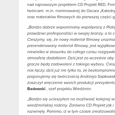
nad najnowszym projektem CD Projekt RED. Firm
twórcami m.in. nominowanej do Oscara „Katedry”
oraz materiałów filmowych do pierwszej części 
„
Bardzo dobrze wspominamy współpracę z Platig
prawdziwi profesjonaliści w swojej branży, a to
Cieszymy, się, że nowy materiał filmowy urozma
prerenderowany materiał filmowy, jest wyjątkowo
niewielka w stosunku do całego czasu rozgrywk
atmosferę dodatkiem. Dziś jest za wcześnie aby
gracze będą zadowoleni z takiego wyboru. Cieszę
nas łączy, dziś już nie tylko to, że bezkomprom
pasjonujemy się twórczością Andrzeja Sapkowski
zaszczyt wręczenie swoich produkcji prezyden
Badowski
, szef projektu Wiedźmin.
„
Bardzo się ucieszyłem na możliwość kolejnej w
wiedźmińskiej rodziny. Zarówno CD Projekt jak i 
rozwinęły. Pomimo, iż w tym czasie zrealizowal