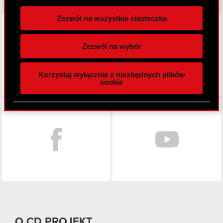
zgodę w dowolnej chwili.
Zezwól na wszystkie ciasteczka
LinkedIn
Wykorzystujemy pliki cookie do
spersonalizowania treści i reklam, aby oferować
Zezwól na wybór
funkcje społecznościowe i analizować ruch w
naszej witrynie. Informacje o tym, jak korzystasz
Korzystaj wyłącznie z niezbędnych plików
z naszej witryny, udostępniamy partnerom
cookie
społecznościowym, reklamowym i analitycznym.
Partnerzy mogą połączyć te informacje z innymi
Facebook
danymi otrzymanymi od Ciebie lub uzyskanymi
podczas korzystania z ich usług. Kontynuując
korzystanie z naszej witryny, zgadasz się na
używanie plików cookie.
O CD PROJEKT