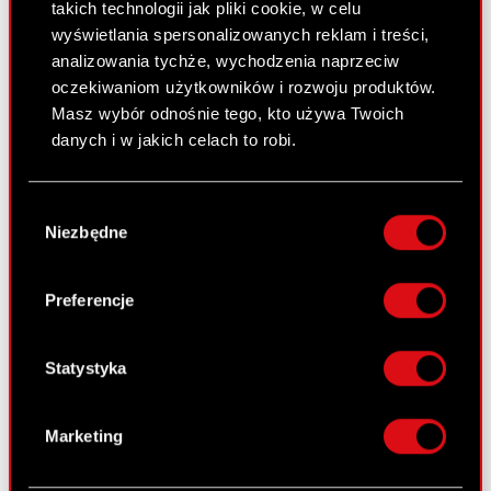
takich technologii jak pliki cookie, w celu
wyświetlania spersonalizowanych reklam i treści,
analizowania tychże, wychodzenia naprzeciw
Zobacz również:
oczekiwaniom użytkowników i rozwoju produktów.
Aktualności
Masz wybór odnośnie tego, kto używa Twoich
danych i w jakich celach to robi.
Centrum wyników
Logotypy
Jeśli wyrazisz na to zgodę, chcielibyśmy również:
Wybór
Gromadzić dane dotyczące Twojej
Niezbędne
Kontakt dla mediów
zgody
lokalizacji geograficznej z dokładnością nawet
do kilku metrów
Identyfikować Twoje urządzenie, aktywnie
Preferencje
Dowiedz się więcej:
analizując charakteryzującego je zbiory
danych (fingerprinting, czyli wirtualny odcisk
thewitcher.com
palca)
Statystyka
cyberpunk.net
Dowiedz się więcej odnośnie tego, jak Twoje
osobiste dane są przetwarzane oraz ustaw własne
Marketing
gear.cdprojektred.com
preferencje w
sekcji szczegółów
. W Deklaracji
plików cookie możesz zmienić lub wycofać swoją