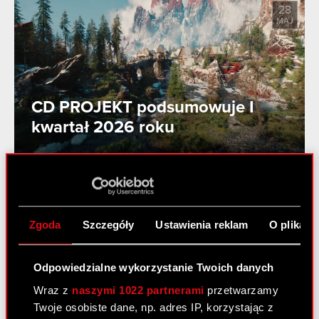
28
MAJ
CD PROJEKT podsumowuje I
kwartał 2026 roku
27
MAJ
Zgoda
Szczegóły
Ustawienia reklam
O plikach
Pieśni przeszłości trzecim
Odpowiedzialne wykorzystanie Twoich danych
dodatkiem do gry Wiedźmin 3:
Dziki Gon!
Wraz z
naszymi 1022 partnerami
przetwarzamy
Twoje osobiste dane, np. adres IP, korzystając z