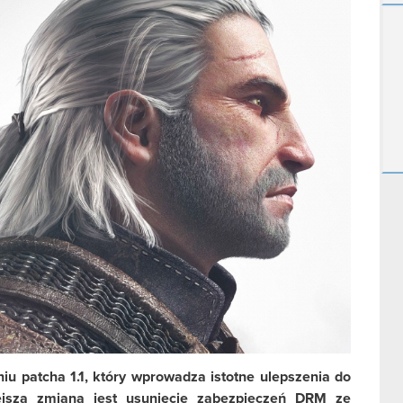
u patcha 1.1, który wprowadza istotne ulepszenia do
ejszą zmianą jest usunięcie zabezpieczeń DRM ze