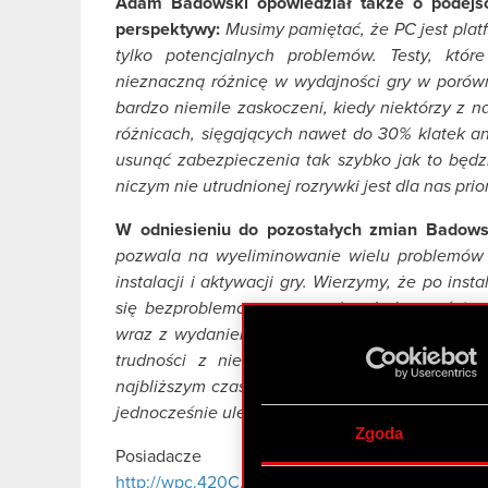
Adam Badowski opowiedział także o podejśc
perspektywy:
Musimy pamiętać, że PC jest plat
tylko potencjalnych problemów. Testy, któ
nieznaczną różnicę w wydajności gry w porów
bardzo niemile zaskoczeni, kiedy niektórzy z 
różnicach, sięgających nawet do 30% klatek an
usunąć zabezpieczenia tak szybko jak to będz
niczym nie utrudnionej rozrywki jest dla nas prio
W odniesieniu do pozostałych zmian Badows
pozwala na wyeliminowanie wielu problemów te
instalacji i aktywacji gry. Wierzymy, że po ins
się bezproblemową rozgrywką. Jednocześnie 
wraz z wydaniem tego patcha. Jeżeli nadal będ
trudności z niektórymi konfiguracjami sprz
najbliższym czasie. Opinie, które stale otrzy
jednocześnie ulepszać grę, tak aby każdy móg
Zgoda
Posiadacze
Wiedźmina 2
mogą p
http://wpc.420C.edgecastcdn.net/00420C/files/P