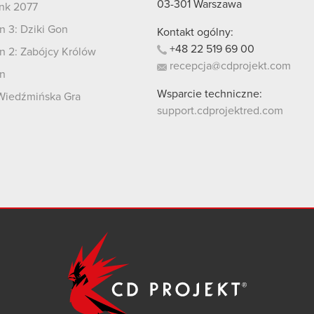
03-301
Warszawa
nk 2077
 3: Dziki Gon
Kontakt ogólny:
+48
22
519
69
00
 2: Zabójcy Królów
recepcja@cdprojekt.com
n
Wsparcie techniczne:
Wiedźmińska Gra
support.cdprojektred.com