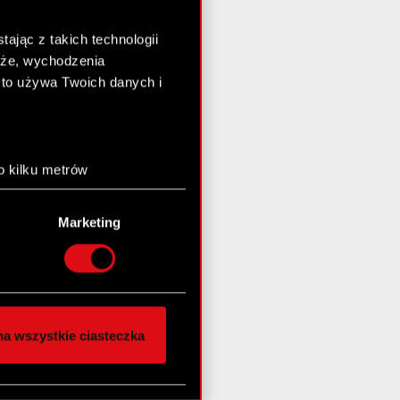
ając z takich technologii
chże, wychodzenia
kto używa Twoich danych i
o kilku metrów
anych (fingerprinting,
Marketing
łasne preferencje w
sekcji
nej chwili.
społecznościowe i
ostępniamy partnerom
a wszystkie ciasteczka
 innymi danymi
stanie z naszej witryny,