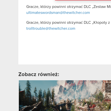
Gracze, którzy powinni otrzymać DLC „Zestaw Mi
ultimateswordsman@thewitcher.com
Gracze, którzy powinni otrzymać DLC „Kłopoty z
trolltrouble@thewitcher.com
Zobacz również:
2
MA