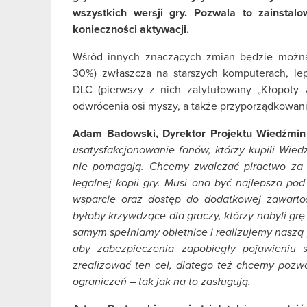
wszystkich wersji gry. Pozwala to zainstal
konieczności aktywacji.
Wśród innych znaczących zmian będzie można
30%) zwłaszcza na starszych komputerach, le
DLC (pierwszy z nich zatytułowany „Kłopoty z
odwrócenia osi myszy, a także przyporządkowani
Adam Badowski, Dyrektor Projektu Wiedźmin
usatysfakcjonowanie fanów, którzy kupili Wie
nie pomagają. Chcemy zwalczać piractwo za 
legalnej kopii gry. Musi ona być najlepsza po
wsparcie oraz dostęp do dodatkowej zawarto
byłoby krzywdzące dla graczy, którzy nabyli gr
samym spełniamy obietnice i realizujemy naszą 
aby zabezpieczenia zapobiegły pojawieniu 
zrealizować ten cel, dlatego też chcemy pozw
ograniczeń – tak jak na to zasługują.