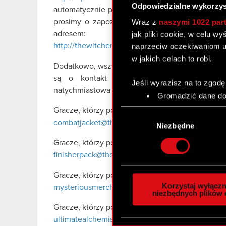
Odpowiedzialne wykorzys
automatycznie przez system automatycznych aktu
Wraz z
naszymi 1022 par
prosimy o zapoznanie się z plikiem „czytajto
jak pliki cookie, w celu w
adresem:
naprzeciw oczekiwaniom u
http://thewitchercom.s3.amazonaws.com/site/sta
w jakich celach to robi.
Dodatkowo, wszyscy gracze mający pytania lub
są o kontakt pod specjalnie przygotowan
Jeśli wyrazisz na to zgodę
natychmiastowa pomoc:
Gromadzić dane dot
Identyfikować Twoje
Gracze, którzy powinni otrzymać DLC „Kurtka Ni
Wybór
czyli wirtualny odcisk 
combatjacket@thewitcher.com
zgody
Niezbędne
Dowiedz się więcej odnośn
Gracze, którzy powinni otrzymać DLC „Zestaw Un
szczegółów
. W Deklaracj
finisherpack@thewitcher.com
Wykorzystujemy pliki cook
Gracze, którzy powinni otrzymać DLC „Tajemnicz
analizować ruch w naszej w
Korzystaj wyłączn
mysteriousmerchant@thewitcher.com
społecznościowym, reklam
niezbędnych plików 
otrzymanymi od Ciebie lub
Gracze, którzy powinni otrzymać DLC „Zestaw Al
zgadasz się na używanie p
ultimatealchemists@thewitcher.com