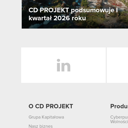
CD PROJEKT podsumowuje I
kwartał 2026 roku
LinkedIn
O CD PROJEKT
Produ
Grupa Kapitałowa
Cyberpu
Wolnośc
Nasz biznes