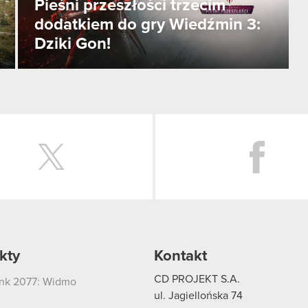
Pieśni przeszłości trzecim
dodatkiem do gry Wiedźmin 3:
Dziki Gon!
Twitter
kty
Kontakt
CD PROJEKT S.A.
nk 2077: Widmo
i
ul. Jagiellońska 74