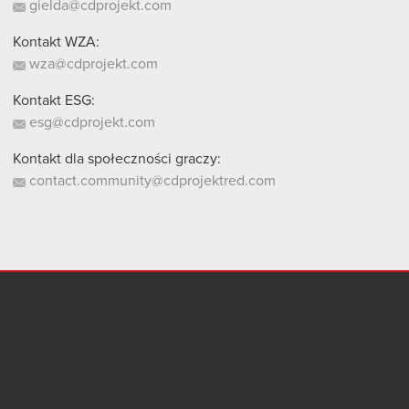
gielda@cdprojekt.com
Kontakt WZA:
wza@cdprojekt.com
Kontakt ESG:
esg@cdprojekt.com
Kontakt dla społeczności graczy:
contact.community@cdprojektred.com