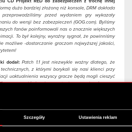
iu CD Projekt RED do zabezpieczeń z trochę innej
formą dużo bardziej złożoną niż konsole, DRM dokłada
re przeprowadziliśmy przed wydaniem gry wykazały
naniu do wersji bez zabezpieczeń (GOG.com). Byliśmy
naszych fanów poinformowali nas o znacznie większych
imacji. To był kolejny, wyraźny sygnał, że powinniśmy
ie możliwe -dostarczanie graczom najwyższej jakości,
rytetem!
ki dodał:
Patch 1.1 jest niezwykle ważny dlatego, że
chnicznych, z którymi borykali się nasi klienci przy
talacji uaktualnienia wszyscy gracze będą mogli cieszyć
chcę zapewnić, że nie przestaniemy wspierać graczy
ą tematy, z którymi będziecie mieć problemy, jak np.
ętowymi, możecie spodziewać się ich rozwiązania w
mujemy od graczy pozwalają nam dodawać nowe funkcje i
ł być maksymalnie zadowolony grania w Wiedźmina 2.
Szczegóły
Ustawienia reklam
obrać najnowszy patch 1.1 stąd
1_1/Patcher_1.1_PL.exe
(Patch 1.1 nie pobierze się