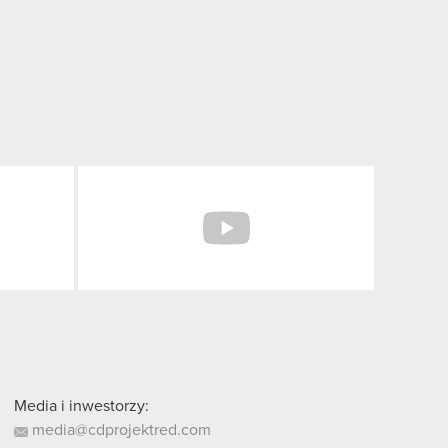
Facebook
YouTube
Media i inwestorzy:
media@cdprojektred.com