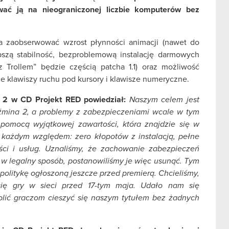
ować ją na nieograniczonej liczbie komputerów bez
 zaobserwować wzrost płynności animacji (nawet do
pszą stabilność, bezproblemową instalację darmowych
 Trollem” będzie częścią patcha 1.1) oraz możliwość
e klawiszy ruchu pod kursory i klawisze numeryczne.
 2 w CD Projekt RED powiedział:
Naszym celem jest
dźmina 2, a problemy z zabezpieczeniami wcale w tym
pomocą wyjątkowej zawartości, która znajdzie się w
d każdym względem: zero kłopotów z instalacją, pełne
ści i usług. Uznaliśmy, że zachowanie zabezpieczeń
ę w legalny sposób, postanowiliśmy je więc usunąć. Tym
politykę ogłoszoną jeszcze przed premierą. Chcieliśmy,
się gry w sieci przed 17-tym maja. Udało nam się
olić graczom cieszyć się naszym tytułem bez żadnych