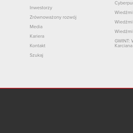
Cyberpu
Inwestorzy
Wiedźmin
Zrównoważony rozwój
Wiedźmin
Media
Wiedźmi
Kariera
GWINT: 
Kontakt
Karciana
Szukaj