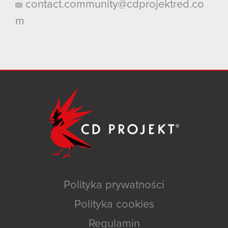
contact.community@cdprojektred.co
m
Polityka prywatności
Polityka cookies
Regulamin