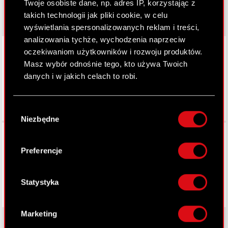
Twoje osobiste dane, np. adres IP, korzystając z
takich technologii jak pliki cookie, w celu
wyświetlania spersonalizowanych reklam i treści,
analizowania tychże, wychodzenia naprzeciw
LinkedIn
oczekiwaniom użytkowników i rozwoju produktów.
Masz wybór odnośnie tego, kto używa Twoich
danych i w jakich celach to robi.
Jeśli wyrazisz na to zgodę, chcielibyśmy również:
Wybór
Gromadzić dane dotyczące Twojej
Niezbędne
zgody
lokalizacji geograficznej z dokładnością nawet
Facebook
do kilku metrów
Identyfikować Twoje urządzenie, aktywnie
Preferencje
analizując charakteryzującego je zbiory
danych (fingerprinting, czyli wirtualny odcisk
palca)
Statystyka
Dowiedz się więcej odnośnie tego, jak Twoje
osobiste dane są przetwarzane oraz ustaw własne
Marketing
preferencje w
sekcji szczegółów
. W Deklaracji