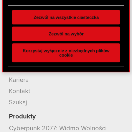
plików cookie możesz zmienić lub wycofać swoją
zgodę w dowolnej chwili.
O CD PROJEKT
Zezwól na wszystkie ciasteczka
Wykorzystujemy pliki cookie do
Grupa Kapitałowa
spersonalizowania treści i reklam, aby oferować
Zezwól na wybór
Nasz biznes
funkcje społecznościowe i analizować ruch w
naszej witrynie. Informacje o tym, jak korzystasz
Inwestorzy
Korzystaj wyłącznie z niezbędnych plików
z naszej witryny, udostępniamy partnerom
cookie
Zrównoważony rozwój
społecznościowym, reklamowym i analitycznym.
Partnerzy mogą połączyć te informacje z innymi
Media
danymi otrzymanymi od Ciebie lub uzyskanymi
Kariera
podczas korzystania z ich usług. Kontynuując
korzystanie z naszej witryny, zgadasz się na
Kontakt
używanie plików cookie.
Szukaj
Produkty
Cyberpunk 2077: Widmo Wolności