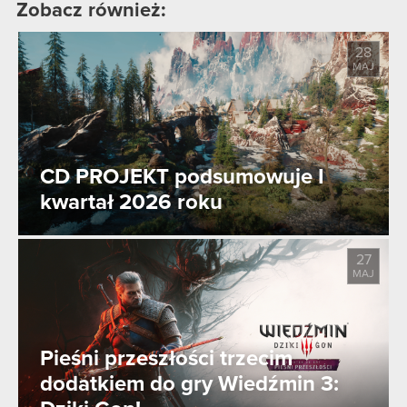
Zobacz również:
28
MAJ
CD PROJEKT podsumowuje I
kwartał 2026 roku
27
MAJ
Pieśni przeszłości trzecim
dodatkiem do gry Wiedźmin 3: