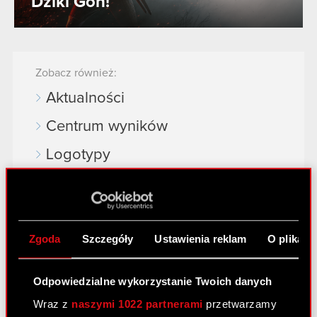
Dziki Gon!
Zobacz również:
Aktualności
Centrum wyników
Logotypy
Kontakt dla mediów
Dowiedz się więcej:
Zgoda
Szczegóły
Ustawienia reklam
O plikach
thewitcher.com
Odpowiedzialne wykorzystanie Twoich danych
cyberpunk.net
Wraz z
naszymi 1022 partnerami
przetwarzamy
gear.cdprojektred.com