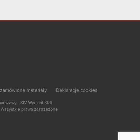
zamówione materiały
Deklaracje cookies
Warszawy - XIV Wydział KRS
Wszystkie prawa zastrzeżone