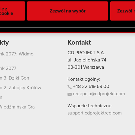
itrynie. Informacje o tym, jak korzystasz z naszej witryny, ud
ie z
Zezwól na wybór
Zezwól n
owym i analitycznym. Partnerzy mogą połączyć te informacje z
cookie
 uzyskanymi podczas korzystania z ich usług. Kontynuując korzy
lików cookie.
kty
Kontakt
CD PROJEKT S.A.
nk 2077: Widmo
i
ul. Jagiellońska 74
03-301
Warszawa
nk 2077
 3: Dziki Gon
Kontakt ogólny:
+48
22
519
69
00
 2: Zabójcy Królów
recepcja@cdprojekt.com
n
Wsparcie techniczne:
Wiedźmińska Gra
support.cdprojektred.com