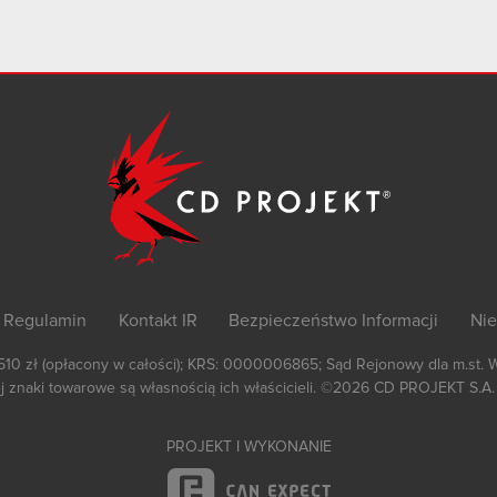
Regulamin
Kontakt IR
Bezpieczeństwo Informacji
Nie
 510 zł (opłacony w całości); KRS: 0000006865; Sąd Rejonowy dla m.st. 
 znaki towarowe są własnością ich właścicieli.
©2026
CD PROJEKT S.A.
PROJEKT I WYKONANIE