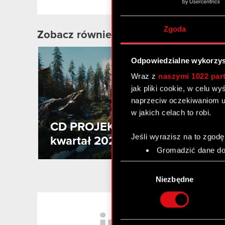
Zgoda
Zobacz również:
2
Odpowiedzialne wykorzys
MA
Wraz z
naszymi 1022 par
jak pliki cookie, w celu w
naprzeciw oczekiwaniom u
w jakich celach to robi.
CD PROJEKT podsumowuje I
Jeśli wyrazisz na to zgodę
kwartał 2026 roku
Gromadzić dane dot
Identyfikować Twoje
Wybór
czyli wirtualny odcisk 
zgody
Niezbędne
Dowiedz się więcej odnośn
szczegółów
. W Deklaracj
LinkedIn
Wykorzystujemy pliki cook