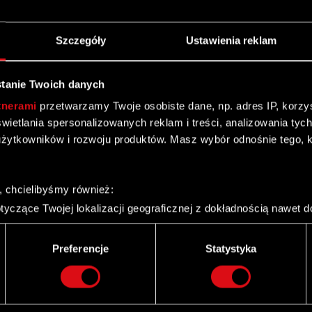
Szczegóły
Ustawienia reklam
8
27
tanie Twoich danych
J
MAJ
tnerami
przetwarzamy Twoje osobiste dane, np. adres IP, korzyst
yświetlania spersonalizowanych reklam i treści, analizowania ty
żytkowników i rozwoju produktów. Masz wybór odnośnie tego, 
Pieśni przeszłości trzecim
dodatkiem do gry Wiedźmin 3:
, chcielibyśmy również:
Dziki Gon!
yczące Twojej lokalizacji geograficznej z dokładnością nawet d
 urządzenie, aktywnie analizując charakteryzującego je zbiory d
palca)
Preferencje
Statystyka
ie tego, jak Twoje osobiste dane są przetwarzane oraz ustaw w
i plików cookie możesz zmienić lub wycofać swoją zgodę w dowol
Twitter
ie do spersonalizowania treści i reklam, aby oferować funkcje 