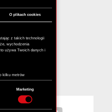
O plikach cookies
ając z takich technologii
chże, wychodzenia
kto używa Twoich danych i
o kilku metrów
anych (fingerprinting,
Marketing
łasne preferencje w
sekcji
nej chwili.
Facebook
YouTube
społecznościowe i