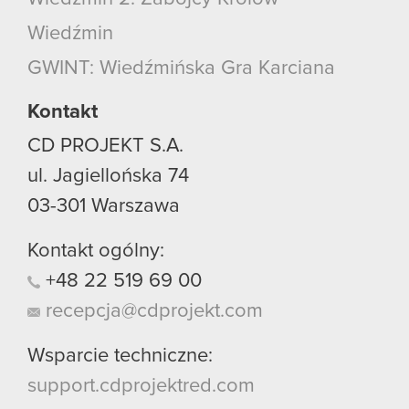
korzystanie z naszej witryny, zgadasz się na
Wiedźmin
używanie plików cookie.
GWINT: Wiedźmińska Gra Karciana
Kontakt
CD PROJEKT S.A.
ul. Jagiellońska 74
03-301
Warszawa
Kontakt ogólny:
+48
22
519
69
00
recepcja@cdprojekt.com
Wsparcie techniczne:
support.cdprojektred.com