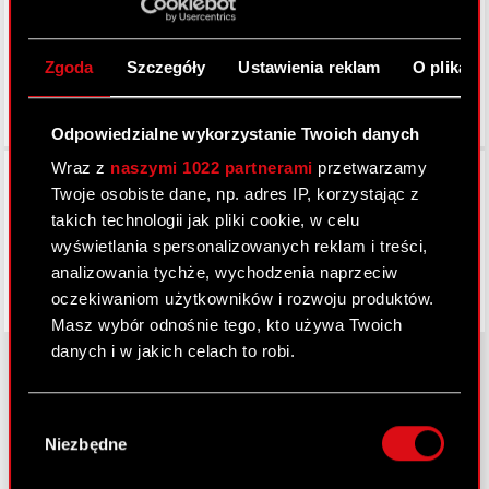
Zgoda
Szczegóły
Ustawienia reklam
O plikach
Odpowiedzialne wykorzystanie Twoich danych
Wraz z
naszymi 1022 partnerami
przetwarzamy
Facebook
Twoje osobiste dane, np. adres IP, korzystając z
takich technologii jak pliki cookie, w celu
wyświetlania spersonalizowanych reklam i treści,
analizowania tychże, wychodzenia naprzeciw
oczekiwaniom użytkowników i rozwoju produktów.
Masz wybór odnośnie tego, kto używa Twoich
danych i w jakich celach to robi.
Jeśli wyrazisz na to zgodę, chcielibyśmy również:
O CD PROJEKT
Wybór
Gromadzić dane dotyczące Twojej
Niezbędne
zgody
lokalizacji geograficznej z dokładnością nawet
Grupa Kapitałowa
do kilku metrów