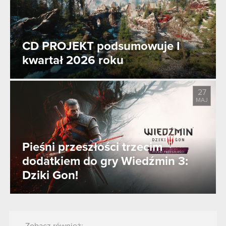
CD PROJEKT podsumowuje I
kwartał 2026 roku
27
MAJ
Pieśni przeszłości trzecim
dodatkiem do gry Wiedźmin 3:
Dziki Gon!