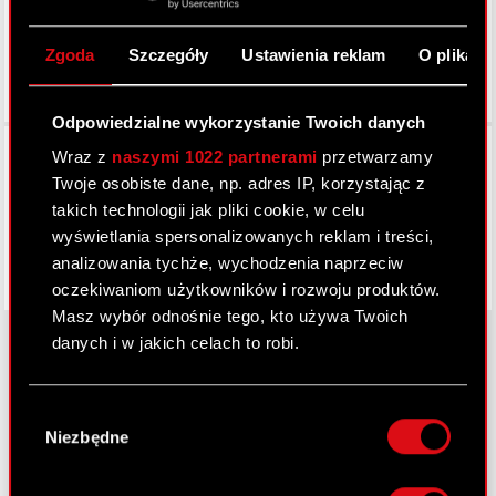
Zgoda
Szczegóły
Ustawienia reklam
O plikach
Odpowiedzialne wykorzystanie Twoich danych
Facebook
Wraz z
naszymi 1022 partnerami
przetwarzamy
Twoje osobiste dane, np. adres IP, korzystając z
takich technologii jak pliki cookie, w celu
wyświetlania spersonalizowanych reklam i treści,
analizowania tychże, wychodzenia naprzeciw
oczekiwaniom użytkowników i rozwoju produktów.
Masz wybór odnośnie tego, kto używa Twoich
danych i w jakich celach to robi.
Jeśli wyrazisz na to zgodę, chcielibyśmy również:
O CD PROJEKT
Wybór
Gromadzić dane dotyczące Twojej
Niezbędne
zgody
Grupa Kapitałowa
lokalizacji geograficznej z dokładnością nawet
do kilku metrów
Nasz biznes