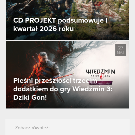
CD PROJEKT podsumowuje I
kwartał 2026 roku
27
MAJ
Pieśni przeszłości trzecim
dodatkiem do gry Wiedźmin 3:
Dziki Gon!
Zobacz również: