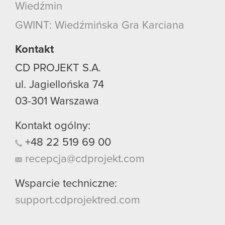
korzystanie z naszej witryny, zgadasz się na
Wiedźmin
używanie plików cookie.
GWINT: Wiedźmińska Gra Karciana
Kontakt
CD PROJEKT S.A.
ul. Jagiellońska 74
03-301
Warszawa
Kontakt ogólny:
+48
22
519
69
00
recepcja@cdprojekt.com
Wsparcie techniczne:
support.cdprojektred.com