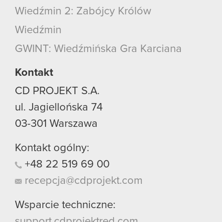
podczas korzystania z ich usług. Kontynuując
Wiedźmin 2: Zabójcy Królów
korzystanie z naszej witryny, zgadasz się na
używanie plików cookie.
Wiedźmin
GWINT: Wiedźmińska Gra Karciana
Kontakt
CD PROJEKT S.A.
ul. Jagiellońska 74
03-301
Warszawa
Kontakt ogólny:
+48
22
519
69
00
recepcja@cdprojekt.com
Wsparcie techniczne:
support.cdprojektred.com