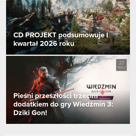
CD PROJEKT podsumowuje I
kwartał 2026 roku
27
MAJ
Pieśni przeszłości trzecim
dodatkiem do gry Wiedźmin 3:
Dziki Gon!