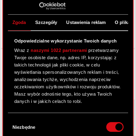
LinkedIn
Zgoda
Szczegóły
Ustawienia reklam
O plikach
Odpowiedzialne wykorzystanie Twoich danych
Wraz z
naszymi 1022 partnerami
przetwarzamy
Facebook
Twoje osobiste dane, np. adres IP, korzystając z
takich technologii jak pliki cookie, w celu
wyświetlania spersonalizowanych reklam i treści,
analizowania tychże, wychodzenia naprzeciw
oczekiwaniom użytkowników i rozwoju produktów.
Masz wybór odnośnie tego, kto używa Twoich
danych i w jakich celach to robi.
Jeśli wyrazisz na to zgodę, chcielibyśmy również:
Wybór
Gromadzić dane dotyczące Twojej
O CD PROJEKT
Niezbędne
zgody
lokalizacji geograficznej z dokładnością nawet