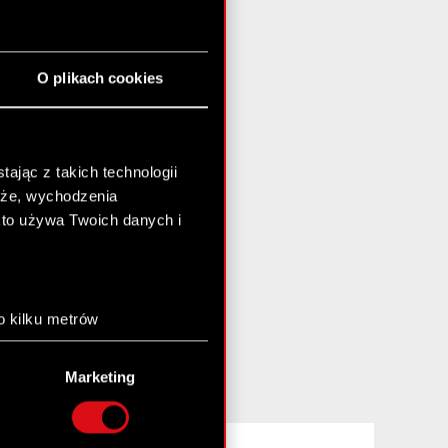
O plikach cookies
ając z takich technologii
chże, wychodzenia
kto używa Twoich danych i
o kilku metrów
anych (fingerprinting,
Marketing
łasne preferencje w
sekcji
nej chwili.
Facebook
YouTube