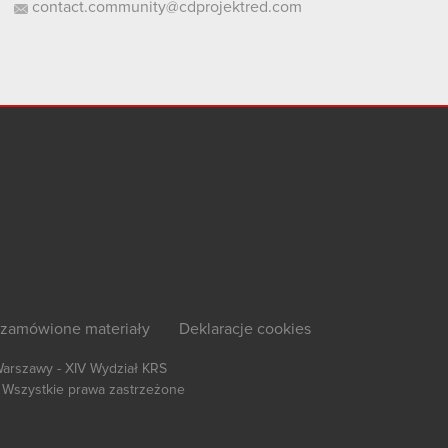
contact.community@cdprojektred.com
zamówione materiały
Deklaracje cookies
Warszawy - XIV Wydział KRS
Wszystkie prawa zastrzeżone