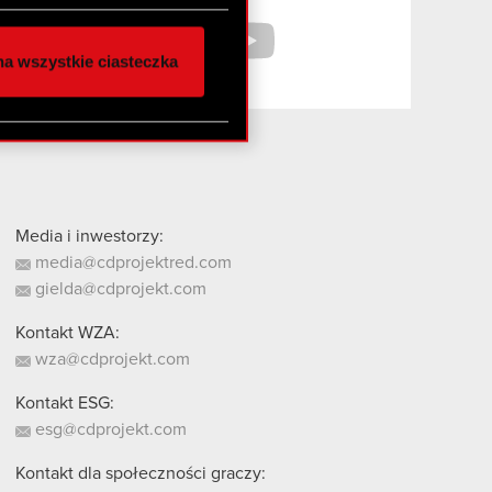
społecznościowe i
ostępniamy partnerom
a wszystkie ciasteczka
 innymi danymi
stanie z naszej witryny,
Media i inwestorzy:
media@cdprojektred.com
gielda@cdprojekt.com
Kontakt WZA:
wza@cdprojekt.com
Kontakt ESG:
esg@cdprojekt.com
Kontakt dla społeczności graczy: