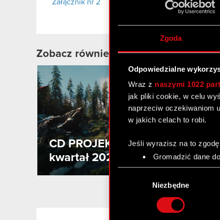
Załącznik nr 2
Zgoda
Zobacz również:
Odpowiedzialne wykorzys
2
Wraz z
naszymi 1022 par
MA
jak pliki cookie, w celu w
naprzeciw oczekiwaniom u
w jakich celach to robi.
CD PROJEKT podsumowuje I
Jeśli wyrazisz na to zgodę
kwartał 2026 roku
Gromadzić dane dot
Identyfikować Twoje
Wybór
czyli wirtualny odcisk 
zgody
Niezbędne
Dowiedz się więcej odnośn
szczegółów
. W Deklaracj
LinkedIn