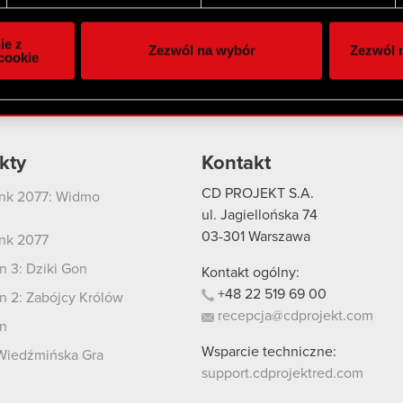
ie do spersonalizowania treści i reklam, aby oferować funkcje 
itrynie. Informacje o tym, jak korzystasz z naszej witryny, ud
ie z
Zezwól na wybór
Zezwól n
owym i analitycznym. Partnerzy mogą połączyć te informacje z
cookie
 uzyskanymi podczas korzystania z ich usług. Kontynuując korzy
lików cookie.
kty
Kontakt
CD PROJEKT S.A.
nk 2077: Widmo
i
ul. Jagiellońska 74
03-301
Warszawa
nk 2077
 3: Dziki Gon
Kontakt ogólny:
+48
22
519
69
00
 2: Zabójcy Królów
recepcja@cdprojekt.com
n
Wsparcie techniczne:
Wiedźmińska Gra
support.cdprojektred.com