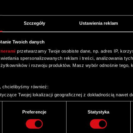
Szczegóły
Ustawienia reklam
tanie Twoich danych
8
27
tnerami
przetwarzamy Twoje osobiste dane, np. adres IP, korzyst
J
MAJ
yświetlania spersonalizowanych reklam i treści, analizowania ty
żytkowników i rozwoju produktów. Masz wybór odnośnie tego, 
Pieśni przeszłości trzecim
dodatkiem do gry Wiedźmin 3:
, chcielibyśmy również:
Dziki Gon!
yczące Twojej lokalizacji geograficznej z dokładnością nawet d
 urządzenie, aktywnie analizując charakteryzującego je zbiory d
palca)
Preferencje
Statystyka
ie tego, jak Twoje osobiste dane są przetwarzane oraz ustaw w
i plików cookie możesz zmienić lub wycofać swoją zgodę w dowol
Twitter