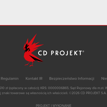
Regulamin
Kontakt IR
Bezpieczeństwo Informacji
Nie
 510 zł (opłacony w całości); KRS: 0000006865; Sąd Rejonowy dla m.st. 
 znaki towarowe są własnością ich właścicieli.
©2026
CD PROJEKT S.A.
PROJEKT I WYKONANIE