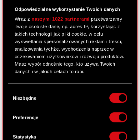
MAJ
Odpowiedzialne wykorzystanie Twoich danych
Wraz z
naszymi 1022 partnerami
przetwarzamy
Twoje osobiste dane, np. adres IP, korzystając z
Pieśni przeszłości trzecim
takich technologii jak pliki cookie, w celu
dodatkiem do gry Wiedźmin 3:
wyświetlania spersonalizowanych reklam i treści,
analizowania tychże, wychodzenia naprzeciw
Dziki Gon!
oczekiwaniom użytkowników i rozwoju produktów.
Masz wybór odnośnie tego, kto używa Twoich
danych i w jakich celach to robi.
Zobacz również:
Jeśli wyrazisz na to zgodę, chcielibyśmy również:
Wybór
Aktualności
Gromadzić dane dotyczące Twojej
Niezbędne
zgody
lokalizacji geograficznej z dokładnością nawet
Centrum wyników
do kilku metrów
Identyfikować Twoje urządzenie, aktywnie
Preferencje
Logotypy
analizując charakteryzującego je zbiory
danych (fingerprinting, czyli wirtualny odcisk
Kontakt dla mediów
palca)
Statystyka