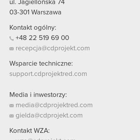
ul. Jagiellońska 74
03-301
Warszawa
Kontakt ogólny:
+48
22
519
69
00
recepcja@cdprojekt.com
Wsparcie techniczne:
support.cdprojektred.com
Media i inwestorzy:
media@cdprojektred.com
gielda@cdprojekt.com
Kontakt WZA: