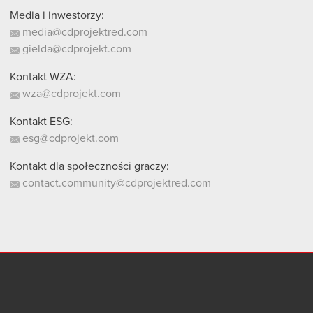
Media i inwestorzy:
media@cdprojektred.com
gielda@cdprojekt.com
Kontakt WZA:
wza@cdprojekt.com
Kontakt ESG:
esg@cdprojekt.com
Kontakt dla społeczności graczy:
contact.community@cdprojektred.com