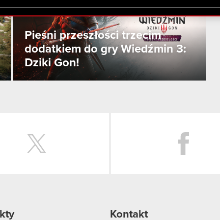
lików cookie.
Pieśni przeszłości trzecim
dodatkiem do gry Wiedźmin 3:
Dziki Gon!
Twitter
kty
Kontakt