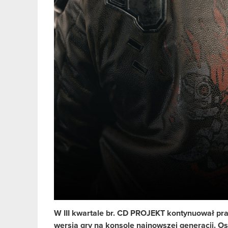
W III kwartale br. CD PROJEKT kontynuował pr
wersją gry na konsole najnowszej generacji. Os