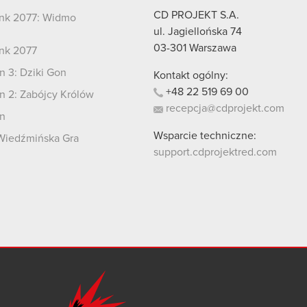
CD PROJEKT S.A.
nk 2077: Widmo
i
ul. Jagiellońska 74
03-301
Warszawa
nk 2077
 3: Dziki Gon
Kontakt ogólny:
+48
22
519
69
00
 2: Zabójcy Królów
recepcja@cdprojekt.com
n
Wsparcie techniczne:
Wiedźmińska Gra
support.cdprojektred.com