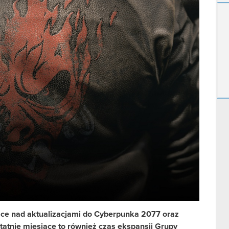
ace nad aktualizacjami do Cyberpunka 2077 oraz
tatnie miesiące to również czas ekspansji Grupy