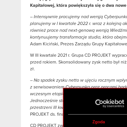
Kapitałowej, która powiększyła się o dwa nowe
–
Intensywnie pracujemy nad wersją Cyberpunka
planujemy w I kwartale 2022 r. wraz z kolejną ak
również prace nad next-genową wersją Wiedźm
kontynuujemy transformacje studia, która obej
Adam Kiciński, Prezes Zarządu Grupy Kapitałow
W III kwartale 2021 r. Grupa CD PROJEKT wyprac
przed rokiem. Skonsolidowany zysk netto był niż
zł.
–
Na spadek zysku netto w ujęciu rocznym wpły
z serwisowaniem Cyberpunka oraz pracami bada
wczesnym etapie produkcji, ujmowane bezpośre
Jednocześnie stan naszych rezerw finansowych w
przestrzeni III kwartału zwiększył się o 55 mln z
PROJEKT ds. finansowych.
Zgoda
CD PROJEKT zwiększył aktywność w obszarze M&A