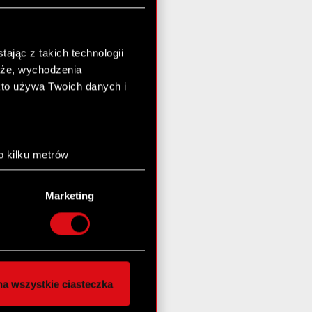
ając z takich technologii
chże, wychodzenia
kto używa Twoich danych i
o kilku metrów
anych (fingerprinting,
Marketing
łasne preferencje w
sekcji
nej chwili.
społecznościowe i
ostępniamy partnerom
a wszystkie ciasteczka
 innymi danymi
stanie z naszej witryny,