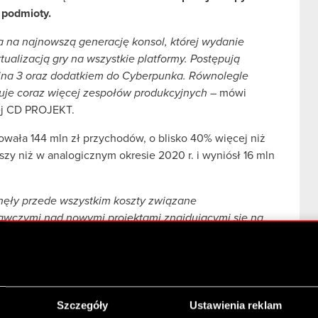
 podmioty.
 na najnowszą generację konsol, której wydanie
tualizacją gry na wszystkie platformy. Postępują
ina 3 oraz dodatkiem do Cyberpunka. Równolegle
muje coraz więcej zespołów produkcyjnych
– mówi
ej CD PROJEKT.
owała 144 mln zł przychodów, o blisko 40% więcej niż
szy niż w analogicznym okresie 2020 r. i wyniósł 16 mln
nęły przede wszystkim koszty związane
wczymi nad nowymi projektami znajdującymi się na
dnio w rachunku wyników bieżącego okresu.
 postaci gotówki, lokat i obligacji skarbowych na
ł
– mówi Piotr Nielubowicz, Wiceprezes Zarządu CD
Szczegóły
Ustawienia reklam
, co Zarząd zapowiadał w I kwartale br. w ramach