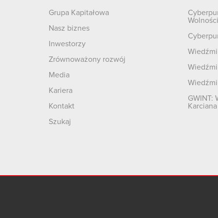
Grupa Kapitałowa
Cyberpu
Wolnośc
Nasz biznes
Cyberpu
Inwestorzy
Wiedźmin
Zrównoważony rozwój
Wiedźmin
Media
Wiedźmi
Kariera
GWINT: 
Kontakt
Karciana
Szukaj