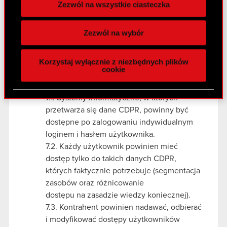
Zezwól na wszystkie ciasteczka
połączenia VPN, które w ramach procesu
Wykorzystujemy pliki cookie do
logowania wymaga uwierzytelniania
spersonalizowania treści i reklam, aby oferować
wieloskładnikowego.
Zezwól na wybór
funkcje społecznościowe i analizować ruch w
6.3. Wszystkie urządzenia powinny mieć
naszej witrynie. Informacje o tym, jak korzystasz
unikalne profile i być centralnie
Korzystaj wyłącznie z niezbędnych plików
z naszej witryny, udostępniamy partnerom
zarządzane.
cookie
społecznościowym, reklamowym i analitycznym.
7. Zarządzanie dostępem i tożsamością
Partnerzy mogą połączyć te informacje z innymi
7.1. Systemy informatyczne, w których
danymi otrzymanymi od Ciebie lub uzyskanymi
przetwarza się dane CDPR, powinny być
podczas korzystania z ich usług. Kontynuując
dostępne po zalogowaniu indywidualnym
korzystanie z naszej witryny, zgadasz się na
loginem i hasłem użytkownika.
używanie plików cookie.
7.2. Każdy użytkownik powinien mieć
dostęp tylko do takich danych CDPR,
których faktycznie potrzebuje (segmentacja
zasobów oraz różnicowanie
dostępu na zasadzie wiedzy koniecznej).
7.3. Kontrahent powinien nadawać, odbierać
i modyfikować dostępy użytkowników