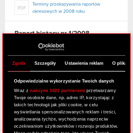
Terminy przekazywania raportów
PDF
okresowych w 2008 roku
Raport bieżący nr 1/2008
7 stycznia 2008
Powołanie prokurenta samoistnego
PDF
Zgoda
Szczegóły
Ustawienia reklam
O plikach
Odpowiedzialne wykorzystanie Twoich danych
LinkedIn
Wraz z
naszymi 1022 partnerami
przetwarzamy
Twoje osobiste dane, np. adres IP, korzystając z
takich technologii jak pliki cookie, w celu
wyświetlania spersonalizowanych reklam i treści,
analizowania tychże, wychodzenia naprzeciw
oczekiwaniom użytkowników i rozwoju produktów.