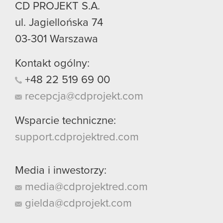
CD PROJEKT S.A.
ul. Jagiellońska 74
03-301
Warszawa
Kontakt ogólny:
+48
22
519
69
00
recepcja@cdprojekt.com
Wsparcie techniczne:
support.cdprojektred.com
Media i inwestorzy:
media@cdprojektred.com
gielda@cdprojekt.com