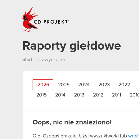
CD PROJEKT
Raporty giełdowe
Start
Zwyczajne
2026
2025
2024
2023
2022
2015
2014
2013
2012
2011
201
Oops, nic nie znaleziono!
O o. Czegoś brakuje. Użyj wyszukiwarki lub
wróć