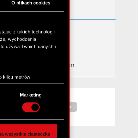
O plikach cookies
Kontakt IR
Dowiedz się więcej:
ając z takich technologii
chże, wychodzenia
thewitcher.com
kto używa Twoich danych i
cyberpunk.net
gear.cdprojektred.com
o kilku metrów
anych (fingerprinting,
Facebook
YouTube
Marketing
łasne preferencje w
sekcji
nej chwili.
społecznościowe i
ostępniamy partnerom
a wszystkie ciasteczka
 innymi danymi