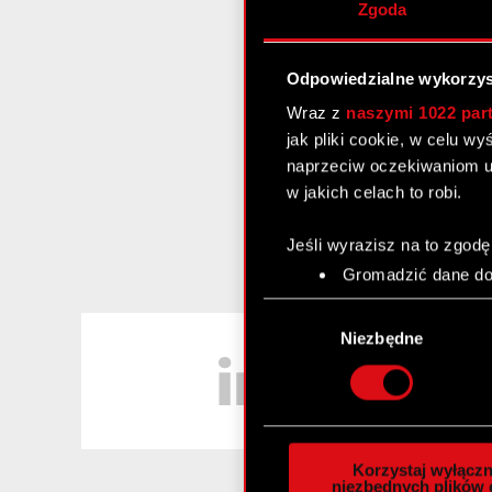
Zgoda
Odpowiedzialne wykorzys
Wraz z
naszymi 1022 par
jak pliki cookie, w celu w
naprzeciw oczekiwaniom u
w jakich celach to robi.
Jeśli wyrazisz na to zgodę
Gromadzić dane dot
Identyfikować Twoje
Wybór
czyli wirtualny odcisk 
LinkedIn
zgody
Niezbędne
Dowiedz się więcej odnośn
szczegółów
. W Deklaracj
Wykorzystujemy pliki cook
analizować ruch w naszej w
Korzystaj wyłączn
społecznościowym, reklam
niezbędnych plików 