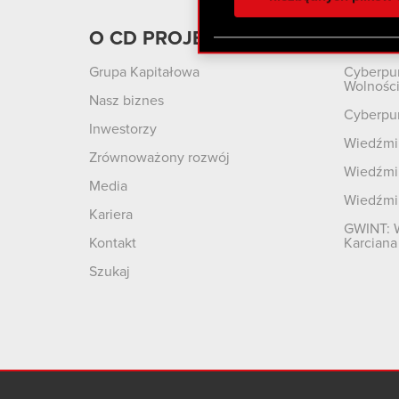
otrzymanymi od Ciebie lub
zgadasz się na używanie p
O CD PROJEKT
Produ
Grupa Kapitałowa
Cyberpu
Wolnośc
Nasz biznes
Cyberpu
Inwestorzy
Wiedźmin
Zrównoważony rozwój
Wiedźmin
Media
Wiedźmi
Kariera
GWINT: 
Kontakt
Karciana
Szukaj