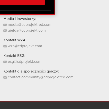
stanie z naszej witryny,
Media i inwestorzy:
media@cdprojektred.com
gielda@cdprojekt.com
Kontakt WZA:
wza@cdprojekt.com
Kontakt ESG:
esg@cdprojekt.com
Kontakt dla społeczności graczy:
contact.community@cdprojektred.com