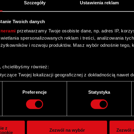
Szczegóły
Ustawienia reklam
tanie Twoich danych
tnerami
przetwarzamy Twoje osobiste dane, np. adres IP, korzyst
yświetlania spersonalizowanych reklam i treści, analizowania ty
żytkowników i rozwoju produktów. Masz wybór odnośnie tego, 
, chcielibyśmy również:
yczące Twojej lokalizacji geograficznej z dokładnością nawet d
 urządzenie, aktywnie analizując charakteryzującego je zbiory d
palca)
Twitter
Preferencje
Statystyka
ie tego, jak Twoje osobiste dane są przetwarzane oraz ustaw w
i plików cookie możesz zmienić lub wycofać swoją zgodę w dowol
ie do spersonalizowania treści i reklam, aby oferować funkcje 
itrynie. Informacje o tym, jak korzystasz z naszej witryny, ud
ie z
Zezwól na wybór
Zezwól n
owym i analitycznym. Partnerzy mogą połączyć te informacje z
cookie