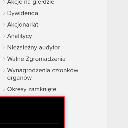
Akcje na giełdzie
Dywidenda
Akcjonariat
Analitycy
Niezależny audytor
Walne Zgromadzenia
Wynagrodzenia członków
organów
Okresy zamknięte
Kalendarz inwestora
FAQ
Przydatne linki