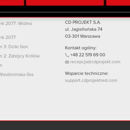
 uzyskanymi podczas korzystania z ich usług. Kontynuując korzy
lików cookie.
kty
Kontakt
CD PROJEKT S.A.
nk 2077: Widmo
i
ul. Jagiellońska 74
03-301
Warszawa
nk 2077
 3: Dziki Gon
Kontakt ogólny:
+48
22
519
69
00
 2: Zabójcy Królów
recepcja@cdprojekt.com
n
Wsparcie techniczne:
Wiedźmińska Gra
support.cdprojektred.com