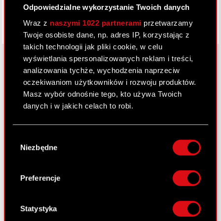
Odpowiedzialne wykorzystanie Twoich danych
Wraz z
naszymi 1022 partnerami
przetwarzamy
Twoje osobiste dane, np. adres IP, korzystając z
takich technologii jak pliki cookie, w celu
wyświetlania spersonalizowanych reklam i treści,
analizowania tychże, wychodzenia naprzeciw
oczekiwaniom użytkowników i rozwoju produktów.
O CD PROJEKT
Masz wybór odnośnie tego, kto używa Twoich
Grupa Kapitałowa
danych i w jakich celach to robi.
Nasz biznes
Jeśli wyrazisz na to zgodę, chcielibyśmy również:
Wybór
Inwestorzy
Gromadzić dane dotyczące Twojej
Niezbędne
zgody
lokalizacji geograficznej z dokładnością nawet
Zrównoważony rozwój
do kilku metrów
Identyfikować Twoje urządzenie, aktywnie
Preferencje
Media
analizując charakteryzującego je zbiory
danych (fingerprinting, czyli wirtualny odcisk
Kariera
palca)
Statystyka
Kontakt
Dowiedz się więcej odnośnie tego, jak Twoje