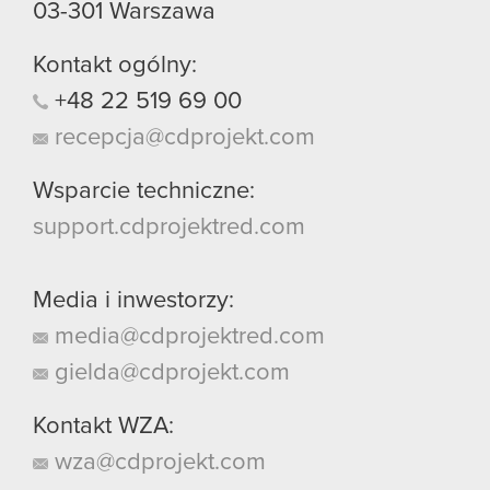
03-301
Warszawa
Kontakt ogólny:
+48
22
519
69
00
recepcja@cdprojekt.com
Wsparcie techniczne:
support.cdprojektred.com
Media i inwestorzy:
media@cdprojektred.com
gielda@cdprojekt.com
Kontakt WZA:
wza@cdprojekt.com