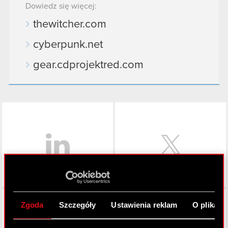
Dowiedz się więcej:
thewitcher.com
cyberpunk.net
gear.cdprojektred.com
LinkedIn
Facebook
Zgoda
Szczegóły
Ustawienia reklam
O plikach