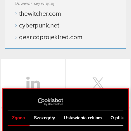
Dowiedz się więcej:
thewitcher.com
cyberpunk.net
gear.cdprojektred.com
LinkedIn
Facebook
Zgoda
Szczegóły
Ustawienia reklam
O plikach