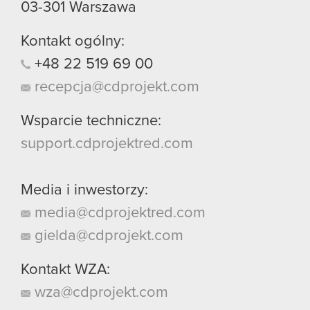
03-301
Warszawa
Kontakt ogólny:
+48
22
519
69
00
recepcja@cdprojekt.com
Wsparcie techniczne:
support.cdprojektred.com
Media i inwestorzy:
media@cdprojektred.com
gielda@cdprojekt.com
Kontakt WZA:
wza@cdprojekt.com