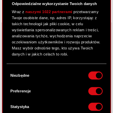
Odpowiedzialne wykorzystanie Twoich danych
Wraz z
naszymi 1022 partnerami
przetwarzamy
Twoje osobiste dane, np. adres IP, korzystając z
takich technologii jak pliki cookie, w celu
wyświetlania spersonalizowanych reklam i treści,
analizowania tychże, wychodzenia naprzeciw
oczekiwaniom użytkowników i rozwoju produktów.
O CD PROJEKT
Masz wybór odnośnie tego, kto używa Twoich
Grupa Kapitałowa
danych i w jakich celach to robi.
Nasz biznes
Jeśli wyrazisz na to zgodę, chcielibyśmy również:
Wybór
Inwestorzy
Gromadzić dane dotyczące Twojej
Niezbędne
zgody
lokalizacji geograficznej z dokładnością nawet
Zrównoważony rozwój
do kilku metrów
Identyfikować Twoje urządzenie, aktywnie
Preferencje
Media
analizując charakteryzującego je zbiory
danych (fingerprinting, czyli wirtualny odcisk
Kariera
palca)
Statystyka
Kontakt
Dowiedz się więcej odnośnie tego, jak Twoje