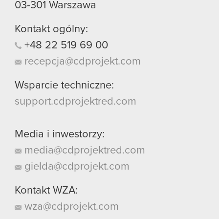
03-301
Warszawa
Kontakt ogólny:
+48
22
519
69
00
recepcja@cdprojekt.com
Wsparcie techniczne:
support.cdprojektred.com
Media i inwestorzy:
media@cdprojektred.com
gielda@cdprojekt.com
Kontakt WZA:
wza@cdprojekt.com