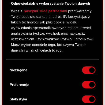
Odpowiedzialne wykorzystanie Twoich danych
Wraz z
naszymi 1022 partnerami
przetwarzamy
Twoje osobiste dane, np. adres IP, korzystając z
takich technologii jak pliki cookie, w celu
wyświetlania spersonalizowanych reklam i treści,
analizowania tychże, wychodzenia naprzeciw
oczekiwaniom użytkowników i rozwoju produktów.
O CD PROJEKT
Masz wybór odnośnie tego, kto używa Twoich
Grupa Kapitałowa
danych i w jakich celach to robi.
Nasz biznes
Jeśli wyrazisz na to zgodę, chcielibyśmy również:
Wybór
Inwestorzy
Gromadzić dane dotyczące Twojej
Niezbędne
zgody
lokalizacji geograficznej z dokładnością nawet
Zrównoważony rozwój
do kilku metrów
Identyfikować Twoje urządzenie, aktywnie
Preferencje
Media
analizując charakteryzującego je zbiory
danych (fingerprinting, czyli wirtualny odcisk
Kariera
palca)
Statystyka
Kontakt
Dowiedz się więcej odnośnie tego, jak Twoje