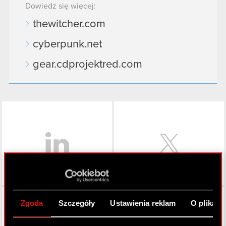
Dowiedz się więcej:
thewitcher.com
cyberpunk.net
gear.cdprojektred.com
LinkedIn
Facebook
Zgoda
Szczegóły
Ustawienia reklam
O plikach